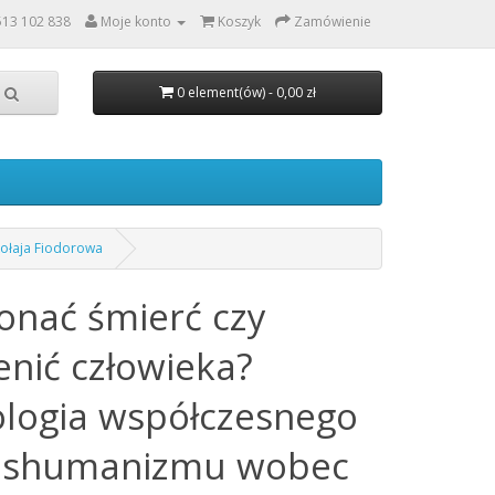
513 102 838
Moje konto
Koszyk
Zamówienie
0 element(ów) - 0,00 zł
kołaja Fiodorowa
onać śmierć czy
enić człowieka?
ologia współczesnego
nshumanizmu wobec