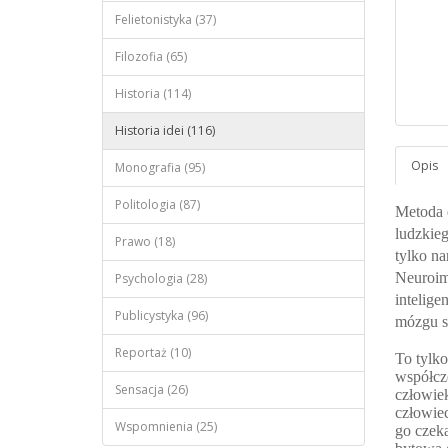
Felietonistyka (37)
Filozofia (65)
Historia (114)
Historia idei (116)
Monografia (95)
Politologia (87)
Metoda 
ludzkieg
Prawo (18)
tylko n
Neuroim
Psychologia (28)
intelige
Publicystyka (96)
mózgu s
Reportaż (10)
To tylko
współcz
Sensacja (26)
człowiek
człowie
Wspomnienia (25)
go czeka