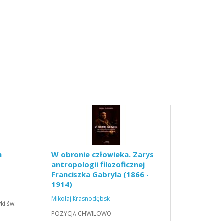
h
W obronie człowieka. Zarys
antropologii filozoficznej
Franciszka Gabryla (1866 -
1914)
ę
Mikołaj Krasnodębski
ki św.
POZYCJA CHWILOWO