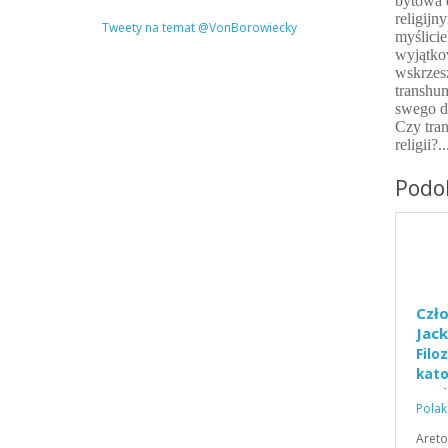
bytowa 
religij
Tweety na temat @VonBorowiecky
myślici
wyjątko
wskrzes
transhum
swego d
Czy tra
religii?..
Podob
Czło
Jac
Filo
kato
wych
Polak
Areto