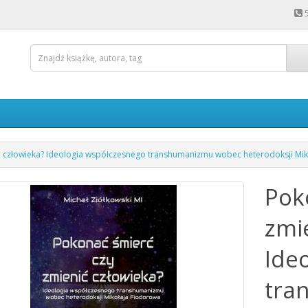
ć człowieka? Ideologia współczesnego transhumanizmu wobec heterodoksji Mi
Pok
zmi
Ide
tra