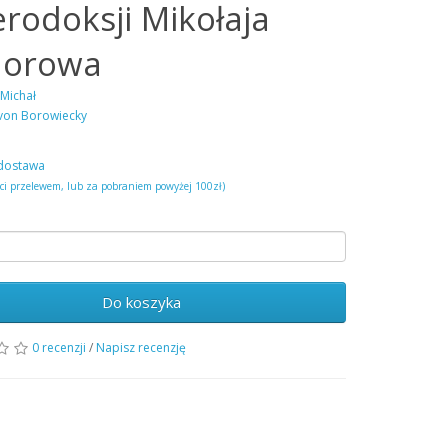
erodoksji Mikołaja
dorowa
 Michał
von Borowiecky
dostawa
ści przelewem, lub za pobraniem powyżej 100zł)
Do koszyka
0 recenzji
/
Napisz recenzję