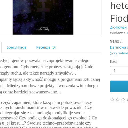
het
Fio
Ziółkowski
Wydawca:
54,90 zł
Darmowa 
(przy płatno
edycji genów pozwala na zaprojektowanie całego
Ilość
o genomu. Cybernetyczne protezy zastępują już nie
arządy ruchu, ale także narządy zmysłów…
planty łączą aktywność mózgu z programami sztucznej
ncji. Międzynarodowe projekty stworzenia wirtualnego
ą coraz bardziej zaawansowane…
 część zagadnień, które każą nam potraktować tezy
esnych transhumanistów niezwykle poważnie. Czy
 integrując się z technologią modyfikuje swoje
czeństwo? Czy podlega doskonalącej go ewolucji? Co
 u jej kresu...? Swoiste techno–przebóstwienie czy