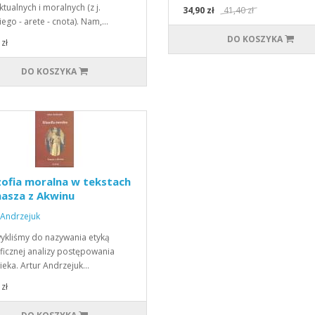
ktualnych i moralnych (z j.
34,90 zł
41,40 zł
iego - arete - cnota). Nam,…
DO KOSZYKA
zł
DO KOSZYKA
zofia moralna w tekstach
asza z Akwinu
 Andrzejuk
ykliśmy do nazywania etyką
oficznej analizy postępowania
ieka. Artur Andrzejuk…
zł