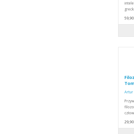
intele
greck
59,90 
Filo
Tom
Artur
Przyw
filoz
człow
29,90 