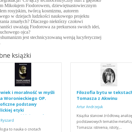
degradacja? Co łączy technocentryczny nurt z głęboko
nym Mikołajem Fiodorowem, dziewiętnastowiecznym
elem rosyjskim, twórcą kosmizmu, autorem
wego w dziejach ludzkości naukowego projektu
zania zmarłych? Dlaczego niektórzy czołowi
aniści uważają Fiodorowa za prekursora swoich idei,
uchowego ojca?
nshumanizm jest stechnicyzowaną wersją lucyferycznej
.
ne książki
wiek i moralność w myśli
Filozofia bytu w tekstac
ka Woronieckiego OP.
Tomasza z Akwinu
zoficzne podstawy
Artur Andrzejuk
lickiej etyki
Książka stanowi źródłową analiz
owawczej i jej zasady
 Ryszard
podstawowych tematów metafizy
Tomasza: istnienia, istoty,…
logia to nauka o cnotach