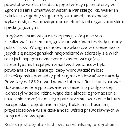
powstał w wielkich trudach, jego tw
ó
rcy i promotorzy ze
Zgromadzenia Zmar­twychwstania Pa
ń
skiego,
ks. Walerian
Kalinka i Czcigodny Sługa Bo
ż
y
ks. Paweł Smolikowski,
wykazali się niesamowitymi umiejętno
ś
ciami organizatorskimi
i pedagogicznymi.
Przy
ś
wiecała im wizja wielkiej mi­sji, kt
ó
rą nale
ż
ało
zrealizowa
ć
na ziemiach, gdzie od wiek
ó
w mieszkały narody
polski i ruski. W ciągu dziej
ó
w, a zwłaszcza w okresie nasila­
jących się neopoga
ń
skich nacjonalizm
ó
w zdarzały się w ich
relacjach napięcia naznaczone czasem wrogo
ś
cią i
stereotypami. Inicjatywa zmartwychwsta
ń
c
ó
w była
powołana tak
ż
e i dlatego,
ż
eby wprowadzi
ć
miło
ść
chrze
ś
cija
ń
ską pomiędzy pobratymcze słowia
ń
skie narody.
Po­wstały w 1882 r. we Lwowie Internat Ruski kontynuował
do
ś
wiadczenie wypracowane w czasie misji bułgarskiej.
Jednoczył w sobie r
óż
ne wątki działalno
ś
ci zgromadzenia:
nauczanie chrze
ś
cija
ń
skiego patriotyzmu, szerzenie kultury
europejskiej, pojednanie między Polakami a Rusinami,
przyszło
ś
ciowe wizje działalno
ś
ci w
ś
r
ó
d prawosławnych w
Rosji itd. (ze wstępu)
Książka jest bogato zilustrowana rysunkami, fotografiami