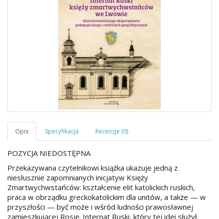
POZYCJA NIEDOSTĘPNA
Przekazywana czytelnikowi ksią
ż
ka ukazuje jedną z
niesłusznie zapomnianych inicjatyw Księ
ż
y
Zmartwychwsta
ń
c
ó
w: kształcenie elit katolickich ruskich,
praca w obrządku greckokatolickim dla unit
ó
w, a tak
ż
e — w
przyszło
ś
ci — by
ć
mo
ż
e i w
ś
r
ó
d ludno
ś
ci prawosławnej
zamieszkującej Rosję. Internat Ruski, kt
ó
ry tej idei słu
ż
ył,