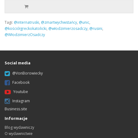
Tagi:
@internatruski
,
@zmartwychwstańcy
,
@unic
,
@kościółgreckokatolicki
,
@włodzimierzosadczy
,
@rusini
,
@WłodzimierzOsadczy
Social media
@VonBorowiecky
Facebook
Youtube
Instagram
Business.site
Informacje
Blog wydawniczy
O wydawnictwie