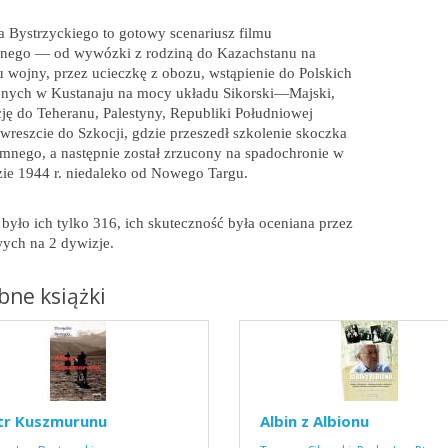
a Bystrzyckiego to gotowy scenariusz filmu
jnego — od wywózki z rodziną do Kazachstanu na
 wojny, przez ucieczkę z obozu, wstąpienie do Polskich
ojnych w Kustanaju na mocy układu Sikorski—Majski,
ę do Teheranu, Palestyny, Republiki Południowej
 wreszcie do Szkocji, gdzie przeszedł szkolenie skoczka
mnego, a następnie został zrzucony na spadochronie w
zie 1944 r. niedaleko od Nowego Targu.
było ich tylko 316, ich skuteczność była oceniana przez
ych na 2 dywizje.
ne książki
tr Kuszmurunu
Albin z Albionu