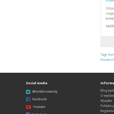
Przem
Od po
rosyj
kolej
34,50 
Tagi:
#ar
#znakcic
Social media
Informa
Blog wyd
@VonBorowiecky
O wydawn
Facebook
Wysyłka
Polityka 
Youtube
Regulami