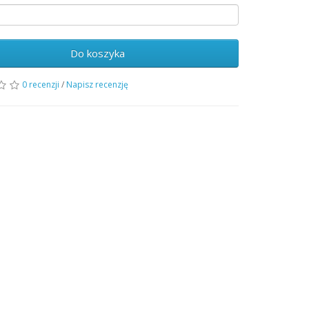
Do koszyka
0 recenzji
/
Napisz recenzję