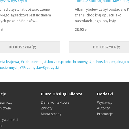
ysław Bystrzycki
Tomasz Sikorski
,
Radosław Ptasz
nad trzystu lat doświadczenie
Albin Tybulewicz był postacią w 
skiego sąsiedztwa jest udziałem
znaną, choć kraj opuścił jako
nych pokoleń Polaków.…
nastolatek. Jego losy były…
zł
28,90 zł
DO KOSZYKA
DO KOSZYKA
mia krajowa
,
#cichociemni
,
#skoczekspradochronowy
,
#jednostkaspecjalnagr
hociemnych
,
@PrzemysławBystrzycki
cje
Biuro Obsługi Klienta
Dodatki
awniczy
Dane kontaktowe
Wydawcy
ictwie
Zwroty
Autorzy
Mapa strony
Promocje
prywatności
n