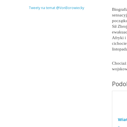
Tweety na temat @VonBorowiecky
Biografi
sensacy
początku
Sił Zbr
ewakuacj
Afryki i
cichocie
listopad
Chociaż 
wojskow
Podob
Wia