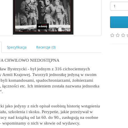
JA CHWILOWO NIEDOSTĘPNA
ław Bystrzycki - był jednym z 316 cichociemnych
y Armii Krajowej. Tworzyli jednostkę jedyną w swoim
 byli komandosami, spadochroniarzami, żołnierzami
, łączności etc. Ich imieniem została nazwana jednostka
”.
ki jako jedyny z nich opisał osobistą historię wstąpienia
ału, szkolenia i skoku. Perypetie, jakie przeżywał w
racy nad książką od lat 60. do 90., zasługują na osobne
— wspominamy o nich w słowie od wydawcy.