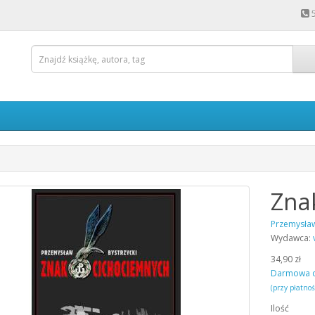
Zna
Przemysław
Wydawca:
34,90 zł
Darmowa 
(przy płatno
Ilość