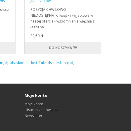
yński
Jurij Czirkow
Polsce
POZYCJA CHWILOWO
NIEDOSTĘPNATo książka wyjątkowa w
naszej ofercie - wspomnienia więźnia z
łagru na…
32,50 zł
DO KOSZYKA
om
,
#polscykomandosi
,
#układsikorskimajski
,
Moje konto
Moje konto
Historia zamówienia
Newsletter