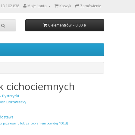
513 102 838
Moje konto
Koszyk
Zamówienie
0 element(ów) - 0,00 zł
k cichociemnych
 Bystrzycki
von Borowiecky
dostawa
ści przelewem, lub za pobraniem powyżej 100zł)