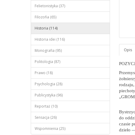
Felietonistyka (37)
Filozofia (65)
Historia (114)
Historia idei (116)
Monografia (95)
Politologia (87)
POZYC
Prawo (18)
Przemys
żołnierz
Psychologia (28)
rodzaju,
piechoty
Publicystyka (96)
„GROM
Reportaż (10)
Bystrzyc
Sensacja (26)
do oddzi
czasie p
Wspomnienia (25)
dzieło 