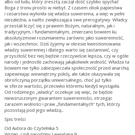
albo od ludu, który zresztą zaczął dość szybko spychać
Boga z tronu prosto w niebyt. Z czasem obok papiestwa
i cesarstwa wyłoniła się władza suwerenna, a więc w pełni
niezależna, a nadto zwiększająca swe prerogatywy. Władcy
przestali liczyć się z prawem Bożym, naturalnym, jak i
tradycyjnym, i fundamentalnym, zmierzano bowiem ku
absolutyzmowi rozumianemu zarówno jako suwerenność,
jak i wszechmoc. Dziś żyjemy w okresie kwestionowania
władzy suwerennej i dlatego warto się zastanowić, czy
przyszłość bez niej będzie rzeczywiście lepsza, czy w ogóle
narody i jednostki zachowają jakąkolwiek wolność. Władza ta
bowiem nie tylko zabezpieczała społeczność przed anarchią
zapewniając wewnętrzny pokój, ale także okazywała się
obrończynią porządku uniwersalnego, choć już tylko
w sferze wartości, przeciwko któremu kiedyś wystąpiła.
Od rodzimego „władcy” oczekuje się więc, że będzie
niewzruszonym gwarantem suwerenności, strzegąc
zarazem wolności i praw „fundamentalnych” tych, którzy
pozostają pod jego władzą...
Spis treści
Od Autora do Czytelnika 5
Wstęp, czyli narodziny Lewiatana 9