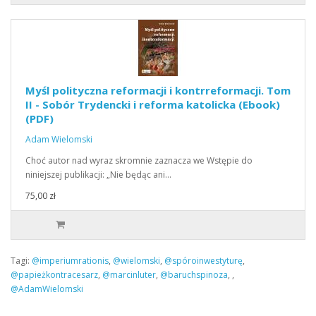
Myśl polityczna reformacji i kontrreformacji. Tom
II - Sobór Trydencki i reforma katolicka (Ebook)
(PDF)
Adam Wielomski
Choć autor nad wyraz skromnie zaznacza we Wstępie do
niniejszej publikacji: „Nie będąc ani…
75,00 zł
Tagi:
@imperiumrationis
,
@wielomski
,
@spóroinwestyturę
,
@papieżkontracesarz
,
@marcinluter
,
@baruchspinoza
,
,
@AdamWielomski