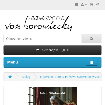
0 element(ów) - 0,00 zł
Menu
Szukaj
Imperium rationis. Państwo suwerenne w zachodniej