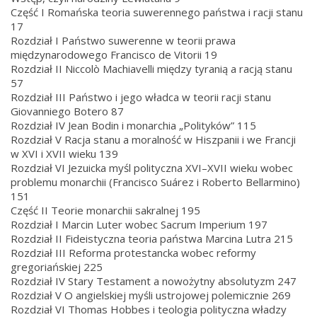
Część I Romańska teoria suwerennego państwa i racji stanu
17
Rozdział I Państwo suwerenne w teorii prawa
międzynarodowego Francisco de Vitorii 19
Rozdział II Niccolò Machiavelli między tyranią a racją stanu
57
Rozdział III Państwo i jego władca w teorii racji stanu
Giovanniego Botero 87
Rozdział IV Jean Bodin i monarchia „Polityków” 115
Rozdział V Racja stanu a moralność w Hiszpanii i we Francji
w XVI i XVII wieku 139
Rozdział VI Jezuicka myśl polityczna XVI–XVII wieku wobec
problemu monarchii (Francisco Suárez i Roberto Bellarmino)
151
Część II Teorie monarchii sakralnej 195
Rozdział I Marcin Luter wobec Sacrum Imperium 197
Rozdział II Fideistyczna teoria państwa Marcina Lutra 215
Rozdział III Reforma protestancka wobec reformy
gregoriańskiej 225
Rozdział IV Stary Testament a nowożytny absolutyzm 247
Rozdział V O angielskiej myśli ustrojowej polemicznie 269
Rozdział VI Thomas Hobbes i teologia polityczna władzy