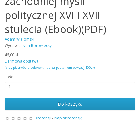
zachodniej myśli
politycznej XVI i XVII
stulecia (Ebook)(PDF)
Adam Wielomski
Wydawca:
von Borowiecky
46,00 zł
Darmowa dostawa
(przy płatności przelewem, lub za pobraniem powyżej 100zł)
Ilość
Do koszyka
0 recenzji
/
Napisz recenzję