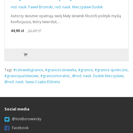
red. nauk. Paweł Bromski
,
red. nauk. Mieczysław Dudek
Autorzy słusznie opatrują swój Mały słownik filozofii polityki myślą
Konfucjusza, który twierdził,…
44,90 zł
62,60 zł
Tagi:
#człowiekigranice
,
#graniceczłowieka
,
#granice
,
#granice społeczne
,
#granicepańśtwowe
,
#granicemoralne;
,
@red. nauk. Dudek Mieczysław
,
@red. nauk. Sawa-Czajka Elżbieta
Social media
@VonBorowiecky
Facebook