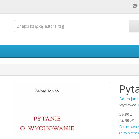
Pyt
Adam Jana
Wydawca:
38,90 zł
48,90 zł
Darmowa 
(przy płatno