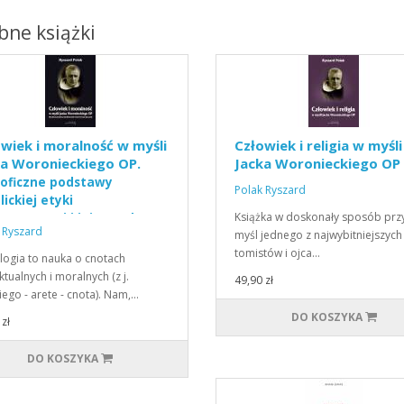
ne książki
wiek i moralność w myśli
Człowiek i religia w myśli
ka Woronieckiego OP.
Jacka Woronieckiego OP
zoficzne podstawy
Polak Ryszard
lickiej etyki
Książka w doskonały sposób przy
owawczej i jej zasady
 Ryszard
myśl jednego z najwybitniejszych
tomistów i ojca…
logia to nauka o cnotach
ktualnych i moralnych (z j.
49,90 zł
iego - arete - cnota). Nam,…
DO KOSZYKA
zł
DO KOSZYKA