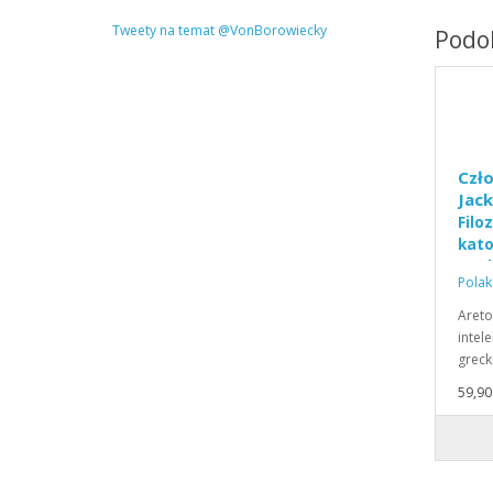
Tweety na temat @VonBorowiecky
Podob
Czło
Jac
Filo
kato
wych
Polak
Areto
intele
greck
59,90 