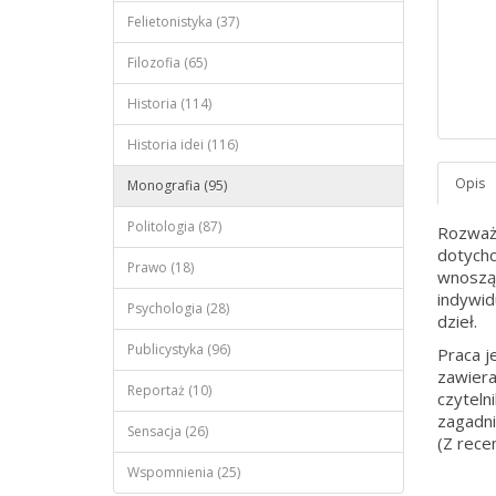
Felietonistyka (37)
Filozofia (65)
Historia (114)
Historia idei (116)
Monografia (95)
Politologia (87)
Rozważa
dotychc
Prawo (18)
wnosząc
indywid
Psychologia (28)
dzieł.
Publicystyka (96)
Praca j
zawier
Reportaż (10)
czyteln
zagadni
Sensacja (26)
(Z recen
Wspomnienia (25)