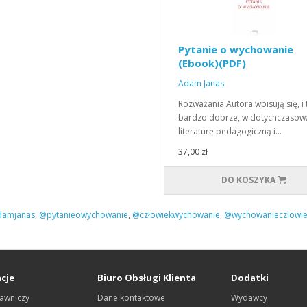
Pytanie o wychowanie
(Ebook)(PDF)
Adam Janas
Rozważania Autora wpisują się, i 
bardzo dobrze, w dotychczasow
literaturę pedagogiczną i…
37,00 zł
DO KOSZYKA
amjanas
,
@pytanieowychowanie
,
@człowiekwychowanie
,
@wychowanieczlowie
cje
Biuro Obsługi Klienta
Dodatki
awniczy
Dane kontaktowe
Wydawcy