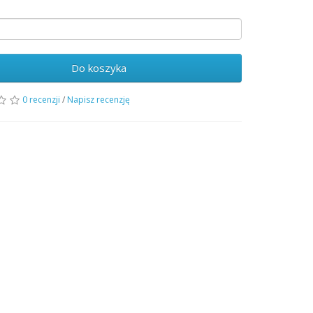
Do koszyka
0 recenzji
/
Napisz recenzję