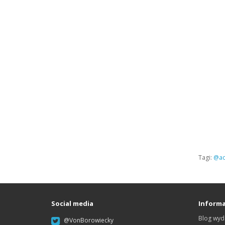
Tagi:
@ad
Social media
Informa
Blog wyd
@VonBorowiecky