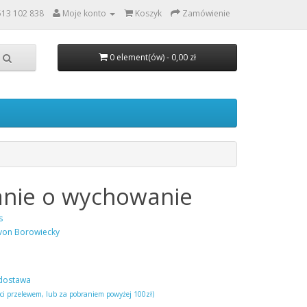
513 102 838
Moje konto
Koszyk
Zamówienie
0 element(ów) - 0,00 zł
anie o wychowanie
s
von Borowiecky
dostawa
ści przelewem, lub za pobraniem powyżej 100zł)