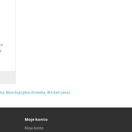
to
ą
ka
,
@pedagogikaczłowieka
,
@Adam Janas
Moje konto
Moje konto