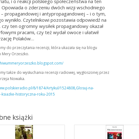
riatu, i o reakcji polskiego społeczeństwa na ten
. Opowiada o zderzeniu dwóch wizji wschodniego
 – propagandowej i antypropagandowej – i o tym,
go wynikło. Czytelnikowi pozostawia odpowiedź na
, czy ten ogromny wysiłek propagandowy okazał
yfowymi pracami, czy też wydał owoce i ułatwił
yzację Polaków…
y do przeczytania recenzji, która ukazała się na blogu
 Mery Orzeszko.
rchiwummeryorzeszko.blogspot.com/
my także do wysłuchania recenzji radiowej, wygłoszonej przez
drzeja Nowaka.
ww.polskieradio.pl/8/1874/Artykul/1524808,Glosuj-na-
-ksiazke-historyczna-roku-2015
ne książki