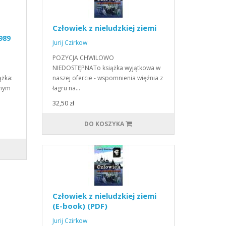
Człowiek z nieludzkiej ziemi
1989
Jurij Czirkow
POZYCJA CHWILOWO
NIEDOSTĘPNATo książka wyjątkowa w
ążka:
naszej ofercie - wspomnienia więźnia z
anym
łagru na…
32,50 zł
DO KOSZYKA
Człowiek z nieludzkiej ziemi
(E-book) (PDF)
Jurij Czirkow