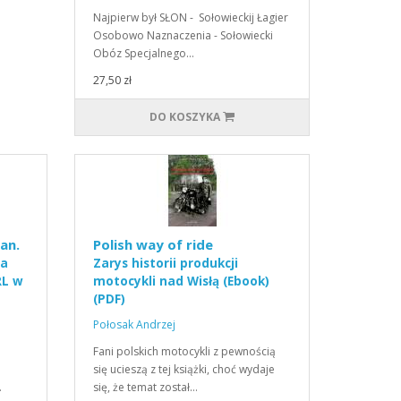
Najpierw był SŁON - Sołowieckij Łagier
Osobowo Naznaczenia - Sołowiecki
Obóz Specjalnego…
27,50 zł
DO KOSZYKA
an.
Polish way of ride
 a
Zarys historii produkcji
RL w
motocykli nad Wisłą (Ebook)
(PDF)
Połosak Andrzej
i
Fani polskich motocykli z pewnością
się ucieszą z tej książki, choć wydaje
…
się, że temat został…