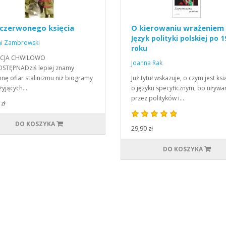
 czerwonego księcia
O kierowaniu wrażeniem
Język polityki polskiej po 
ni Zambrowski
roku
CJA CHWILOWO
Joanna Rak
STĘPNADziś lepiej znamy
nę ofiar stalinizmu niż biogramy
Już tytuł wskazuje, o czym jest ksi
 żyjących…
o języku specyficznym, bo używ
przez polityków i…
zł
DO KOSZYKA
29,90 zł
DO KOSZYKA