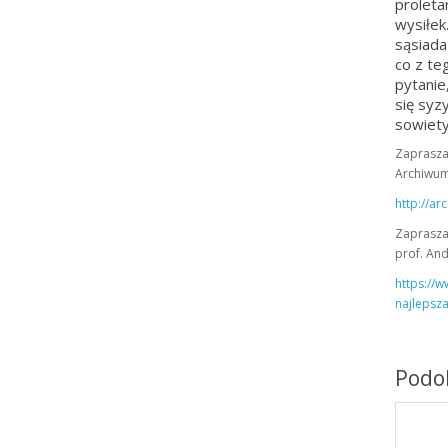
proleta
wysiłek
sąsiada
co z te
pytanie
się syz
sowiet
Zapraszam
Archiwum
http://a
Zaprasza
prof. An
https://w
najlepsza
Podob