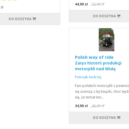
44,90 zł
58,90 zł
zł
DO KOSZYKA
DO KOSZYKA
Polish way of ride
Zarys historii produkcji
motocykli nad Wisłą
Połosak Andrzej
Fani polskich motocykli z pewnoś
się ucieszą z tej książki, choć wyd
się, że temat ten…
34,90 zł
48,00 zł
DO KOSZYKA