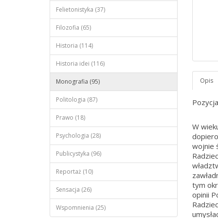
Felietonistyka (37)
Filozofia (65)
Historia (114)
Historia idei (116)
Monografia (95)
Politologia (87)
Pozycja
Prawo (18)
W wieku
Psychologia (28)
dopiero
wojnie 
Publicystyka (96)
Radziec
władztw
Reportaż (10)
zawładn
tym okr
Sensacja (26)
opinii 
Radziec
Wspomnienia (25)
umysłac