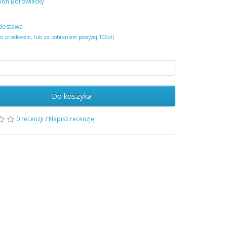
von Borowiecky
dostawa
ści przelewem, lub za pobraniem powyżej 100zł)
Do koszyka
0 recenzji
/
Napisz recenzję