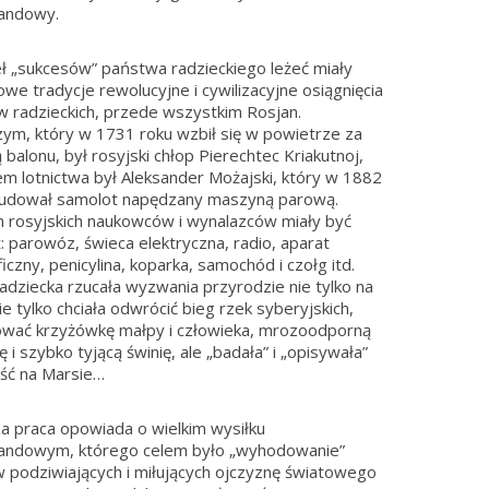
andowy.
ł „sukcesów” państwa radzieckiego leżeć miały
we tradycje rewolucyjne i cywilizacyjne osiągnięcia
 radzieckich, przede wszystkim Rosjan.
ym, który w 1731 roku wzbił się w powietrze za
balonu, był rosyjski chłop Pierechtec Kriakutnoj,
em lotnictwa był Aleksander Możajski, który w 1882
budował samolot napędzany maszyną parową.
 rosyjskich naukowców i wynalazców miały być
: parowóz, świeca elektryczna, radio, aparat
iczny, penicylina, koparka, samochód i czołg itd.
adziecka rzucała wyzwania przyrodzie nie tylko na
ie tylko chciała odwrócić bieg rzek syberyjskich,
wać krzyżówkę małpy i człowieka, mrozoodporną
 i szybko tyjącą świnię, ale „badała” i „opisywała”
ość na Marsie…
za praca opowiada o wielkim wysiłku
andowym, którego celem było „wyhodowanie”
 podziwiających i miłujących ojczyznę światowego