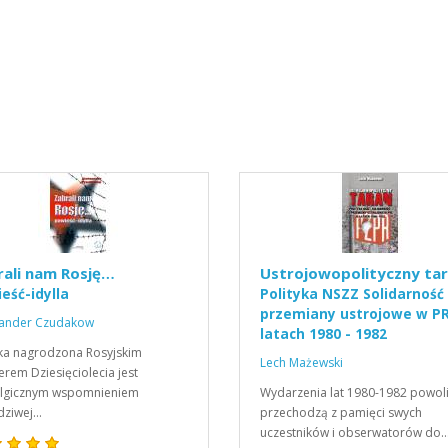
rali nam Rosję…
Ustrojowopolityczny tar
eść-idylla
Polityka NSZZ Solidarność
przemiany ustrojowe w P
sander Czudakow
latach 1980 - 1982
ka nagrodzona Rosyjskim
Lech Mażewski
rem Dziesięciolecia jest
algicznym wspomnieniem
Wydarzenia lat 1980-1982 powol
dziwej…
przechodzą z pamięci swych
uczestników i obserwatorów do