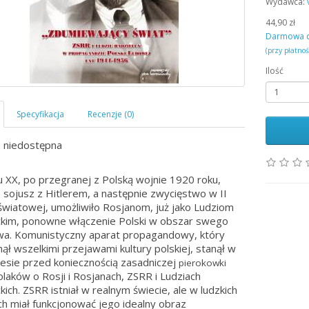
Wydawca:
44,90 zł
Darmowa 
(przy płatno
Ilość
 niedostępna
 XX, po przegranej z Polską wojnie 1920 roku,
 sojusz z Hitlerem, a następnie zwycięstwo w II
światowej, umożliwiło Rosjanom, już jako Ludziom
kim, ponowne włączenie Polski w obszar swego
a. Komunistyczny aparat propagandowy, który
ął wszelkimi przejawami kultury polskiej, stanął w
esie przed koniecznością zasadniczej
pierokowki
Polaków o Rosji i Rosjanach, ZSRR i Ludziach
kich. ZSRR istniał w realnym świecie, ale w ludzkich
h miał funkcjonować jego idealny obraz