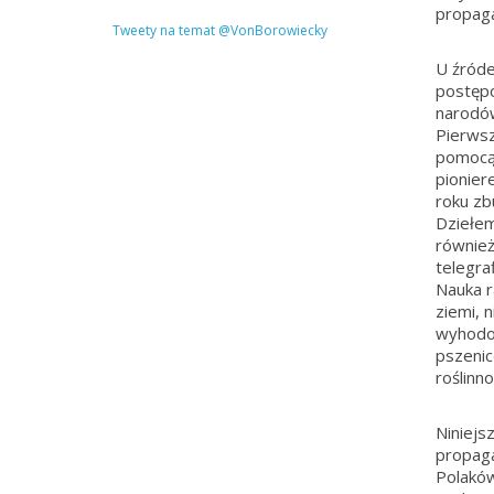
propag
Tweety na temat @VonBorowiecky
U źróde
postępo
narodów
Pierwsz
pomocą 
pionier
roku z
Dziełem
również
telegraf
Nauka r
ziemi, n
wyhodo
pszenicę
roślinn
Niniejs
propag
Polaków