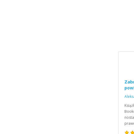
Zab
powi
Alek
Książ
Booke
nost
praw