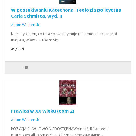
W poszukiwaniu Katechona. Teologia polityczna
Carla Schmitta, wyd. II
Adam Wielomski
Niech tylko ten, co teraz powstrzymuje (qui tenet nunc), ustąpi
miejsca, wówczas ukaże się…
49,90 zł
Prawica w XX wieku (tom 2)
Adam Wielomski
POZYCJA CHWILOWO NIEDOSTĘPNAWolność, Równość i
Braterstwo albo Śmierć – tak brzmi pełne zawołanie…