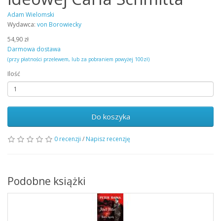
Adam Wielomski
Wydawca:
von Borowiecky
54,90 zł
Darmowa dostawa
(przy płatności przelewem, lub za pobraniem powyżej 100zł)
Ilość
Do koszyka
0 recenzji
/
Napisz recenzję
Podobne książki