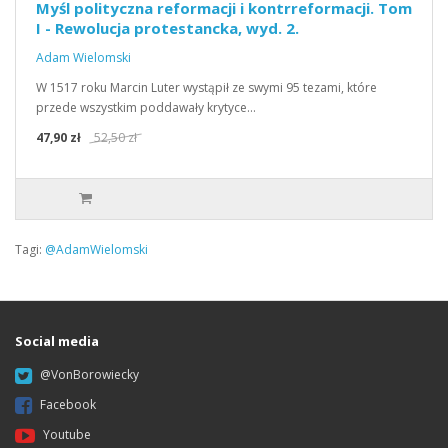
Myśl polityczna reformacji i kontrreformacji. Tom
I - Rewolucja protestancka, wyd. 2.
Adam Wielomski
W 1517 roku Marcin Luter wystąpił ze swymi 95 tezami, które
przede wszystkim poddawały krytyce…
47,90 zł
52,50 zł
Tagi:
@AdamWielomski
Social media
@VonBorowiecky
Facebook
Youtube