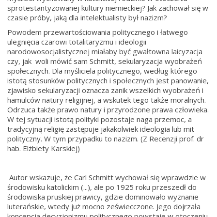
sprotestantyzowanej kultury niemieckiej? Jak zachował się w
czasie próby, jaką dla intelektualisty był nazizm?
Powodem przewartościowania politycznego i łatwego
ulegnięcia czarowi totalitaryzmu i ideologii
narodowosocjalistycznej miałaby być gwałtowna laicyzacja
czy, jak woli mówić sam Schmitt, sekularyzacja wyobrażeń
społecznych. Dla myśliciela politycznego, według którego
istotą stosunków politycznych i społecznych jest panowanie,
zjawisko sekularyzacji oznacza zanik wszelkich wyobrażeń i
hamulców natury religijnej, a wskutek tego także moralnych.
Odrzuca także prawo natury i przyrodzone prawa człowieka.
W tej sytuacji istotą polityki pozostaje naga przemoc, a
tradycyjną religię zastępuje jakakolwiek ideologia lub mit
polityczny. W tym przypadku to nazizm. (Z Recenzji prof. dr
hab. Elżbiety Karskiej)
Autor wskazuje, że Carl Schmitt wychował się wprawdzie w
środowisku katolickim (...), ale po 1925 roku przeszedł do
środowiska pruskiej prawicy, gdzie dominowało wyznanie
luterańskie, wtedy już mocno zeświecczone. Jego dojrzała
koncepcja decyzjonizmu politycznego powstaje w otoczeniu