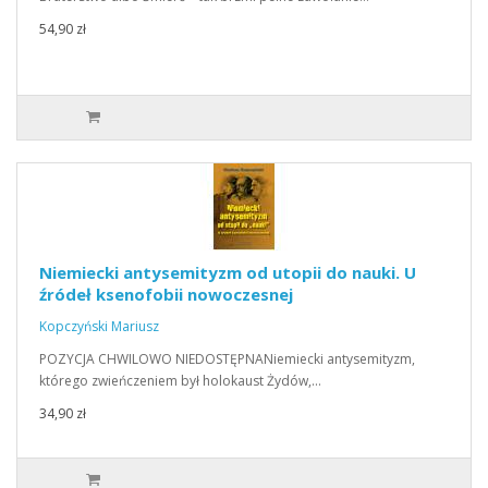
54,90 zł
Niemiecki antysemityzm od utopii do nauki. U
źródeł ksenofobii nowoczesnej
Kopczyński Mariusz
POZYCJA CHWILOWO NIEDOSTĘPNANiemiecki antysemityzm,
którego zwieńczeniem był holokaust Żydów,…
34,90 zł