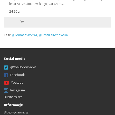
lekarza częstochowskiego, zarazem…
24,90 zł
Tagi:
@TomaszSikorski
,
@UrszulaKozłowska
Social media
@VonBorowiecky
Facebook
Youtube
Instagram
Business.site
Informacje
Blog wydawniczy