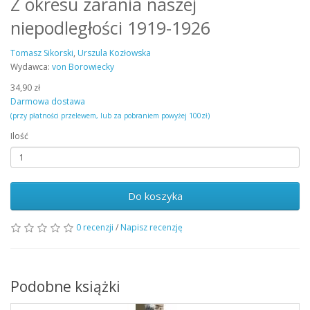
Z okresu zarania naszej
niepodległości 1919-1926
Tomasz Sikorski
,
Urszula Kozłowska
Wydawca:
von Borowiecky
34,90 zł
Darmowa dostawa
(przy płatności przelewem, lub za pobraniem powyżej 100zł)
Ilość
Do koszyka
0 recenzji
/
Napisz recenzję
Podobne książki