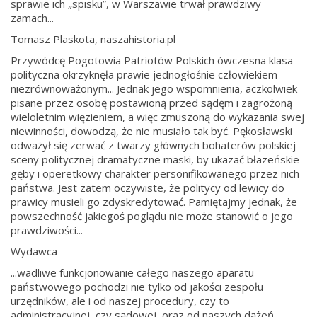
sprawie ich „spisku”, w Warszawie trwał prawdziwy
zamach...
Tomasz Plaskota, naszahistoria.pl
Przywódcę Pogotowia Patriotów Polskich ówczesna klasa
polityczna okrzyknęła prawie jednogłośnie człowiekiem
niezrównoważonym... Jednak jego wspomnienia, aczkolwiek
pisane przez osobę postawioną przed sądęm i zagrożoną
wieloletnim więzieniem, a więc zmuszoną do wykazania swej
niewinności, dowodzą, że nie musiało tak być. Pękosławski
odważył się zerwać z twarzy głównych bohaterów polskiej
sceny politycznej dramatyczne maski, by ukazać błazeńskie
gęby i operetkowy charakter personifikowanego przez nich
państwa. Jest zatem oczywiste, że politycy od lewicy do
prawicy musieli go zdyskredytować. Pamiętajmy jednak, że
powszechność jakiegoś poglądu nie może stanowić o jego
prawdziwości...
Wydawca
...wadliwe funkcjonowanie całego naszego aparatu
państwowego pochodzi nie tylko od jakości zespołu
urzędników, ale i od naszej procedury, czy to
administracyjnej, czy sądowej, oraz od naszych dążeń