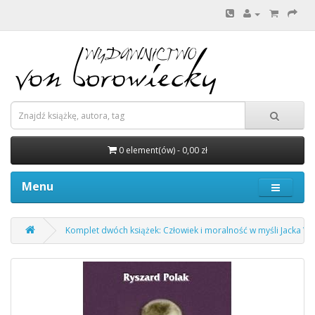
0 element(ów) - 0,00 zł
Menu
Komplet dwóch książek: Człowiek i moralność w myśli Jacka Wor