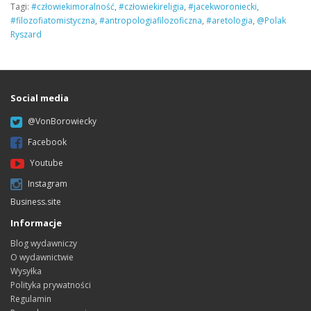
Tagi:
#człowiekimoralność
,
#człowiekireligia
,
#jacekworoniecki
,
#filozofiatomistyczna
,
#antropologiafilozoficzna
,
#aretologia
,
@Polak
Ryszard
Social media
@VonBorowiecky
Facebook
Youtube
Instagram
Business.site
Informacje
Blog wydawniczy
O wydawnictwie
Wysyłka
Polityka prywatności
Regulamin