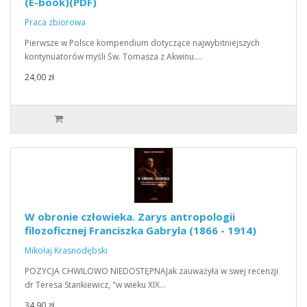
(E-book)(PDF)
Praca zbiorowa
Pierwsze w Polsce kompendium dotyczące najwybitniejszych
kontynuatorów myśli Św. Tomasza z Akwinu.…
24,00 zł
W obronie człowieka. Zarys antropologii
filozoficznej Franciszka Gabryla (1866 - 1914)
Mikołaj Krasnodębski
POZYCJA CHWILOWO NIEDOSTĘPNAJak zauważyła w swej recenzji
dr Teresa Stankiewicz, "w wieku XIX…
34,90 zł