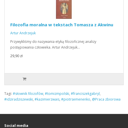
Filozofia moralna w tekstach Tomasza z Akwinu
Artur Andrzejuk
Przywykliśmy do nazywania etyką filozoficznej analizy
postępowania człowieka. Artur Andrzejuk…
29,90 zł
Tagi:
#słownik filozofów
,
#tomizmpolski
,
#franciszekgabryl
,
#idziradziszewski
,
#kazimierzwais
,
#piotrsemenenko
,
@Praca zbiorowa
Social media