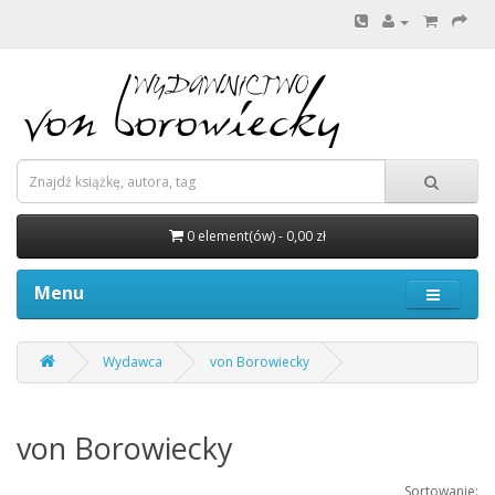
0 element(ów) - 0,00 zł
Menu
Wydawca
von Borowiecky
von Borowiecky
Sortowanie: