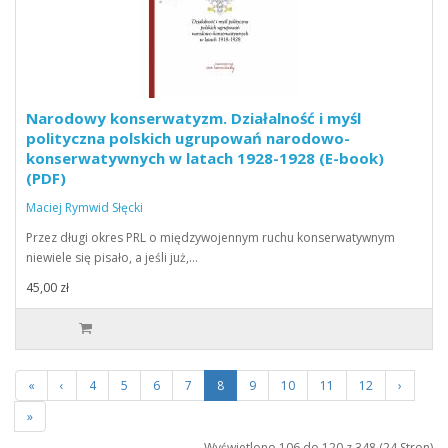
Narodowy konserwatyzm. Działalność i myśl
polityczna polskich ugrupowań narodowo-
konserwatywnych w latach 1928-1928 (E-book)
(PDF)
Maciej Rymwid Słęcki
Przez długi okres PRL o międzywojennym ruchu konserwatywnym
niewiele się pisało, a jeśli już,…
45,00 zł
«
‹
4
5
6
7
8
9
10
11
12
›
»
Wyświetlono 106 do 120 z 348 (24 Stron)