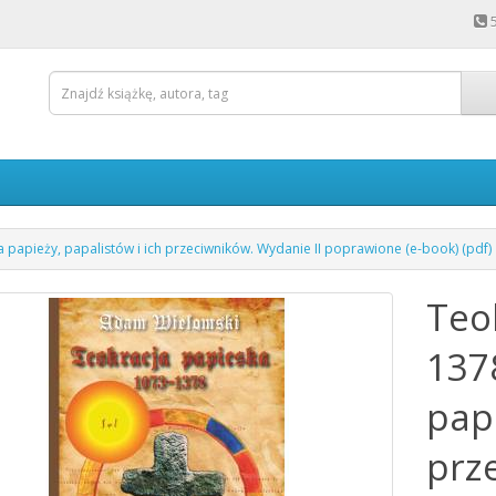
a papieży, papalistów i ich przeciwników. Wydanie II poprawione (e-book) (pdf)
Teo
137
papi
prz