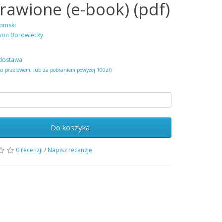
rawione (e-book) (pdf)
omski
von Borowiecky
dostawa
ści przelewem, lub za pobraniem powyżej 100zł)
Do koszyka
0 recenzji
/
Napisz recenzję