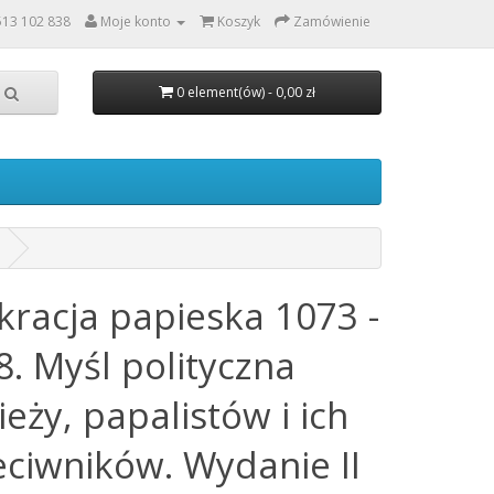
513 102 838
Moje konto
Koszyk
Zamówienie
0 element(ów) - 0,00 zł
kracja papieska 1073 -
8. Myśl polityczna
eży, papalistów i ich
eciwników. Wydanie II