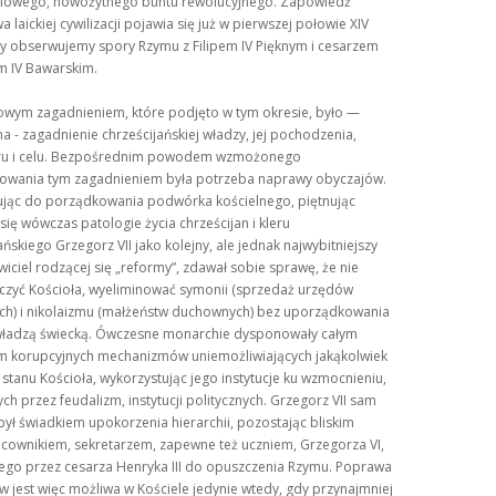
iowego, nowożytnego buntu rewolucyjnego. Zapowiedź
a laickiej cywilizacji pojawia się już w pierwszej połowie XIV
dy obserwujemy spory Rzymu z Filipem IV Pięknym i cesarzem
m IV Bawarskim.
wym zagadnieniem, które podjęto w tym okresie, było —
na - zagadnienie chrześcijańskiej władzy, jej pochodzenia,
ru i celu. Bezpośrednim powodem wzmożonego
sowania tym zagadnieniem była potrzeba naprawy obyczajów.
ując do porządkowania podwórka kościelnego, piętnując
się wówczas patologie życia chrześcijan i kleru
ańskiego Grzegorz VII jako kolejny, ale jednak najwybitniejszy
iciel rodzącej się
reformy
, zdawał sobie sprawę, że nie
eczyć Kościoła, wyeliminować symonii (sprzedaż urzędów
ych) i nikolaizmu (małżeństw duchownych) bez uporządkowania
z władzą świecką. Ówczesne monarchie dysponowały całym
m korupcyjnych mechanizmów uniemożliwiających jakąkolwiek
tanu Kościoła, wykorzystując jego instytucje ku wzmocnieniu,
ch przez feudalizm, instytucji politycznych. Grzegorz VII sam
ył świadkiem upokorzenia hierarchii, pozostając bliskim
cownikiem, sekretarzem, zapewne też uczniem, Grzegorza VI,
go przez cesarza Henryka III do opuszczenia Rzymu. Poprawa
 jest więc możliwa w Kościele jedynie wtedy, gdy przynajmniej