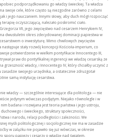
zapobiec podporządkowaniu go władzy świeckiej. Ta władza
a swoje cele, które często są niezgodne zarówno z celami
 jak i jego nauczaniem. Innymi słowy, aby duch mógł rozpocząć
 terapię oczyszczającą, należało poskromić ciało.
Grzegorza VII, jego zwycięstwo nad cesarzem Henrykiem IV,
na dwustuletni okres zdecydowanej dominacji papiestwa w
 cesarstwem o inwestyturę. Mimo chwilowych zwycięstw
 następuje stały rozwój koncepcji Kościoła-imperium, co
swoje potwierdzenie w wielkim pontyfikacie Innocentego III,
trywał praw do pontyfikalnej ingerencji we władzę cesarską ze
a grzeszność władcy, i Innocentego IV, który chciałby uczynić z
 zasadzie swojego urzędnika, a ostatecznie zdruzgotał
tnie samą instytucję cesarstwa.
ie władzy — szczególnie interesujące dla politologa — nie
wiście jedynym wówczas podjętym. Niejako równolegle i w
 nim badana i rozwijana jest teoria państwa i jego ustroju,
duchowego i świeckiego, struktury społeczności,
stwa i narodu, relacji podległości i zależności. We
nej myśli politologicznej i socjologicznej nie ma w zasadzie
hoćby w zalążku nie pojawiło się już wówczas, w okresie
o sporu papieży i cesarzy o władzę nad światem.