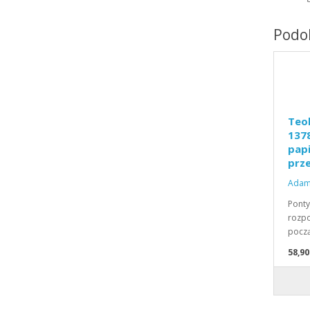
Podob
Teok
1378
papi
prze
Adam
Ponty
rozpo
pocz
58,90