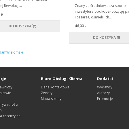
iej Rewolucji…
Znany ze średniowiecza spór o
inwestyturę podkopał pozycję p
zł
i cesarza, ośmielił ich…
46,00 zł
DO KOSZYKA
DO KOSZYKA
amWielomski
cje
Biuro Obsługi Klienta
Dodatki
awniczy
Dane kontaktowe
Wydawcy
ictwie
Zwroty
Autorzy
Mapa strony
Promocje
prywatności
n
a recenzyjna