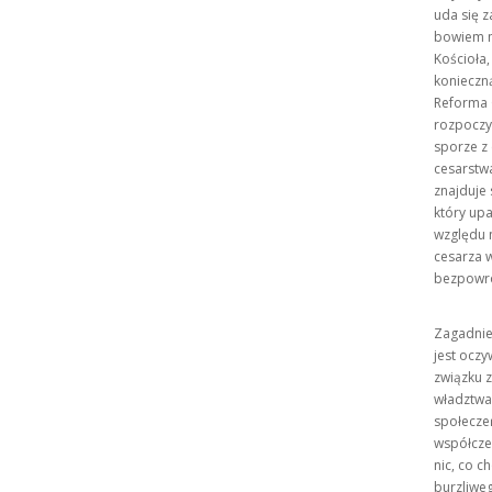
uda się 
bowiem m
Kościoła,
konieczną
Reforma 
rozpoczy
sporze z
cesarstwa
znajduje 
który upa
względu n
cesarza w
bezpowro
Zagadnien
jest oczy
związku z
władztwa 
społeczeń
współczes
nic, co c
burzliweg