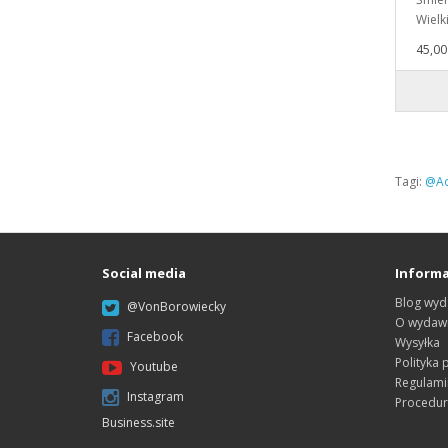
Wielk
45,00 
Tagi:
@Ad
Social media
Informa
Blog wyd
@VonBorowiecky
O wydawn
Facebook
Wysyłka
Polityka 
Youtube
Regulami
Instagram
Procedur
Business.site