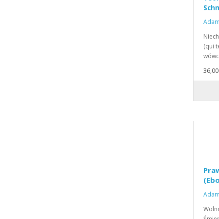
Schm
Adam
Niech
(qui t
wówcz
36,00 
Praw
(Eb
Adam
Wolno
Śmier