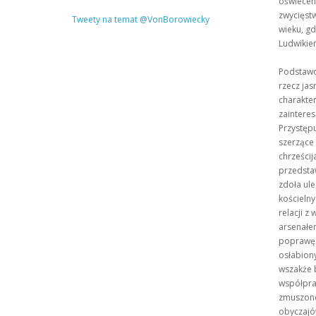
oświecen
zwycięstw
Tweety na temat @VonBorowiecky
wieku, g
Ludwikie
Podstawo
rzecz jas
charakte
zaintere
Przystęp
szerzące 
chrześcij
przedstaw
zdoła ul
kościeln
relacji 
arsenałe
poprawę s
osłabiony
wszakże b
współpra
zmuszone
obyczajów