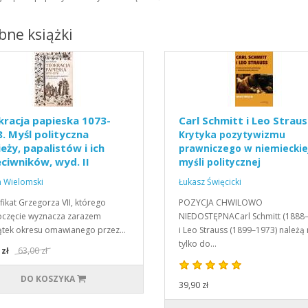
ne książki
racja papieska 1073-
Carl Schmitt i Leo Straus
. Myśl polityczna
Krytyka pozytywizmu
eży, papalistów i ich
prawniczego w niemieckie
ciwników, wyd. II
myśli politycznej
 Wielomski
Łukasz Święcicki
fikat Grzegorza VII, którego
POZYCJA CHWILOWO
częcie wyznacza zarazem
NIEDOSTĘPNACarl Schmitt (1888
ątek okresu omawianego przez…
i Leo Strauss (1899–1973) należą 
tylko do…
 zł
63,00 zł
DO KOSZYKA
39,90 zł