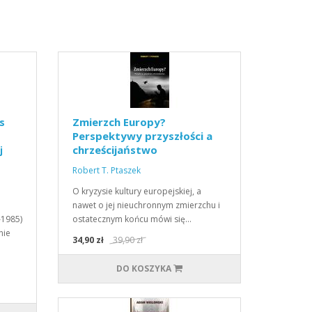
s
Zmierzch Europy?
Perspektywy przyszłości a
chrześcijaństwo
j
Robert T. Ptaszek
O kryzysie kultury europejskiej, a
nawet o jej nieuchronnym zmierzchu i
–1985)
ostatecznym końcu mówi się…
nie
34,90 zł
39,90 zł
DO KOSZYKA