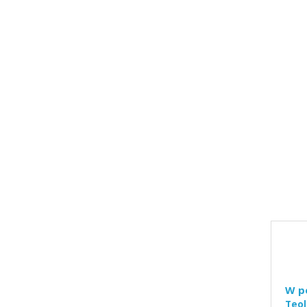
W p
Teol