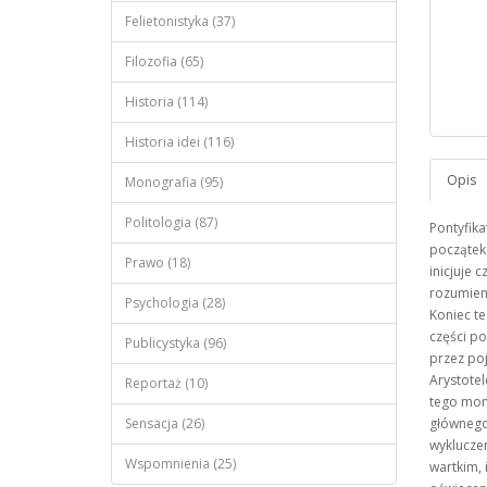
Felietonistyka (37)
Filozofia (65)
Historia (114)
Historia idei (116)
Monografia (95)
Politologia (87)
Pontyfika
początek
Prawo (18)
inicjuje 
rozumieni
Psychologia (28)
Koniec te
części po
Publicystyka (96)
przez poj
Arystotel
Reportaż (10)
tego mom
Sensacja (26)
głównego 
wykluczen
Wspomnienia (25)
wartkim, 