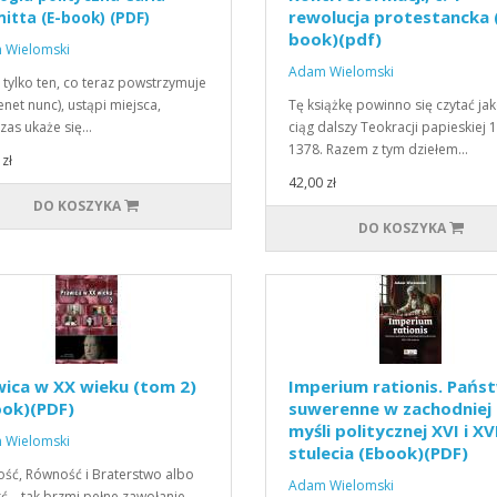
rewolucja protestancka 
itta (E-book) (PDF)
book)(pdf)
 Wielomski
Adam Wielomski
 tylko ten, co teraz powstrzymuje
enet nunc), ustąpi miejsca,
Tę książkę powinno się czytać ja
as ukaże się…
ciąg dalszy Teokracji papieskiej 
1378. Razem z tym dziełem…
zł
42,00 zł
DO KOSZYKA
DO KOSZYKA
ica w XX wieku (tom 2)
Imperium rationis. Pańs
ook)(PDF)
suwerenne w zachodniej
myśli politycznej XVI i XV
 Wielomski
stulecia (Ebook)(PDF)
ść, Równość i Braterstwo albo
Adam Wielomski
ć – tak brzmi pełne zawołanie