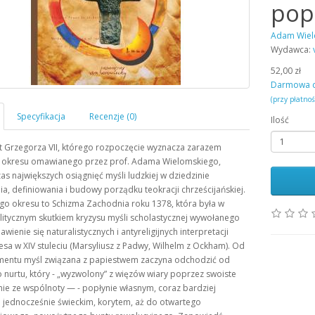
pop
Adam Wiel
Wydawca:
52,00 zł
Darmowa 
(przy płatno
Ilość
t Grzegorza VII, którego rozpoczęcie wyznacza zarazem
 okresu omawianego przez prof. Adama Wielomskiego,
czas największych osiągnięć myśli ludzkiej w dziedzinie
a, definiowania i budowy porządku teokracji chrześcijańskiej.
go okresu to Schizma Zachodnia roku 1378, która była w
litycznym skutkiem kryzysu myśli scholastycznej wywołanego
awienie się naturalistycznych i antyreligijnych interpretacji
esa w XIV stuleciu (Marsyliusz z Padwy, Wilhelm z Ockham). Od
entu myśl związana z papiestwem zaczyna odchodzić od
nurtu, który -
wyzwolony
z więzów wiary poprzez swoiste
ie ze wspólnoty — - popłynie własnym, coraz bardziej
i jednocześnie świeckim, korytem, aż do otwartego