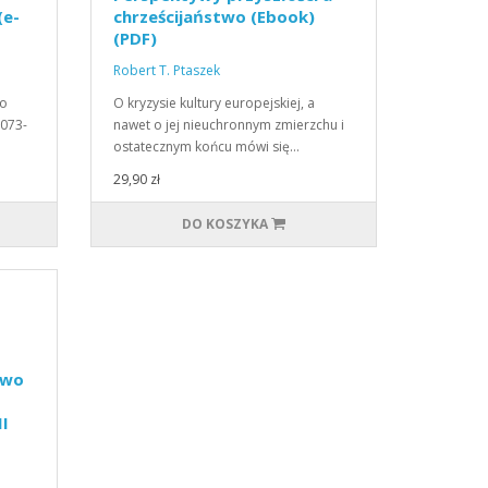
(e-
chrześcijaństwo (Ebook)
(PDF)
Robert T. Ptaszek
ko
O kryzysie kultury europejskiej, a
1073-
nawet o jej nieuchronnym zmierzchu i
ostatecznym końcu mówi się…
29,90 zł
DO KOSZYKA
two
II