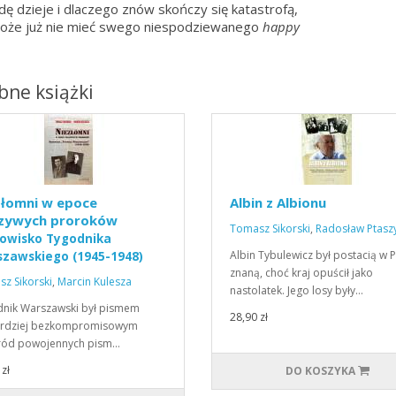
ę dzieje i dlaczego znów skończy się katastrofą,
oże już nie mieć swego niespodziewanego
happy
ne książki
złomni w epoce
Albin z Albionu
szywych proroków
Tomasz Sikorski
,
Radosław Ptasz
owisko Tygodnika
Albin Tybulewicz był postacią w 
zawskiego (1945-1948)
znaną, choć kraj opuścił jako
z Sikorski
,
Marcin Kulesza
nastolatek. Jego losy były…
nik Warszawski był pismem
28,90 zł
ardziej bezkompromisowym
ród powojennych pism…
zł
DO KOSZYKA