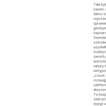
Taki by
nawet, 
Mimo to
repreze
sprawie
głośnym
najstar
Demokra
szeroki
uzyskał
trudnyc
swoich 
wartośc
natury 
nietypo
„czucie
rozwagą
zdeform
akuszer
Ta ksią
zdarzeń
dzieje 