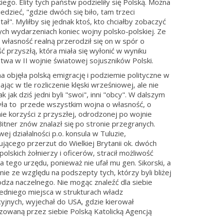
iego. Elity tych państw podzieliły się Polską. Można
edzieć, "gdzie dwóch się biło, tam trzeci
ał". Myliłby się jednak ktoś, kto chciałby zobaczyć
ch wydarzeniach koniec wojny polsko-polskiej. Ze
 własność realną przerodził się on w spór o
ć przyszłą, która miała się wyłonić w wyniku
twa w II wojnie światowej sojuszników Polski.
a objęła polską emigrację i podziemie polityczne w
ając w tle rozliczenie klęski wrześniowej, ale nie
ak jak dziś jedni byli "swoi", inni "obcy". W dalszym
yła to przede wszystkim wojna o własność, o
ie korzyści z przyszłej, odrodzonej po wojnie
 Bitner znów znalazł się po stronie przegranych.
ej działalności p.o. konsula w Tuluzie,
ującego przerzut do Wielkiej Brytanii ok. dwóch
polskich żołnierzy i oficerów, stracił możliwość
ia tego urzędu, ponieważ nie ufał mu gen. Sikorski, a
nie ze względu na podszepty tych, którzy byli bliżej
dza naczelnego. Nie mogąc znaleźć dla siebie
dniego miejsca w strukturach władz
yjnych, wyjechał do USA, gdzie kierował
zowaną przez siebie Polską Katolicką Agencją