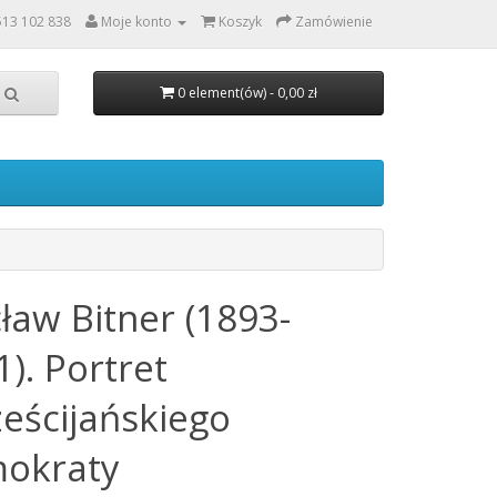
513 102 838
Moje konto
Koszyk
Zamówienie
0 element(ów) - 0,00 zł
ław Bitner (1893-
). Portret
ześcijańskiego
okraty