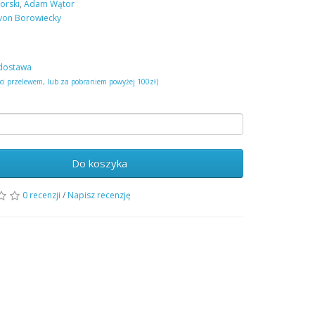
orski
,
Adam Wątor
von Borowiecky
dostawa
ści przelewem, lub za pobraniem powyżej 100zł)
Do koszyka
0 recenzji
/
Napisz recenzję