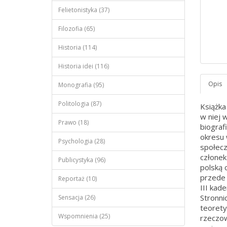
Felietonistyka (37)
Filozofia (65)
Historia (114)
Historia idei (116)
Monografia (95)
Politologia (87)
Książka
w niej 
Prawo (18)
biograf
okresu 
Psychologia (28)
społecz
członek
Publicystyka (96)
polską 
przede 
Reportaż (10)
III kad
Stronni
Sensacja (26)
teorety
Wspomnienia (25)
rzeczo