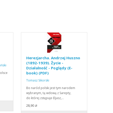
Herezjarcha. Andrzej Huszno
(1892-1939). Życie -
yński
Działalność - Poglądy (E-
book) (PDF)
Polsce
Tomasz Sikorski
Bo naród polski jest tym narodem
wybranym, tą wdową z Sarepty,
do której zstępuje Eljasz,…
28,90 zł