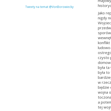
majowym
history
Tweety na temat @VonBorowiecky
Jako re
nigdy ni
Wojciec
przedwo
sporów 
wewnętr
konflik
ludowo-
ostrego
czysto 
domowa 
była ta
była to
bardzie
w rzecz
będzie 
wojna o
toczona
a potem
tej woj