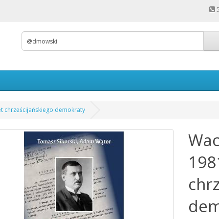
et chrześcijańskiego demokraty
Wac
1981
chr
dem