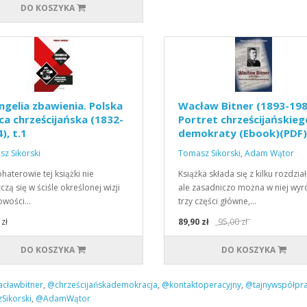
DO KOSZYKA
gelia zbawienia. Polska
Wacław Bitner (1893-198
ca chrześcijańska (1832-
Portret chrześcijańskieg
), t.1
demokraty (Ebook)(PDF)
z Sikorski
Tomasz Sikorski
,
Adam Wątor
ohaterowie tej książki nie
Książka składa się z kilku rozdzia
czą się w ściśle określonej wizji
ale zasadniczo można w niej wyr
owości…
trzy części główne,…
zł
89,90 zł
95,00 zł
DO KOSZYKA
DO KOSZYKA
cławbitner
,
@chrześcijańskademokracja
,
@kontaktoperacyjny
,
@tajnywspółpr
ikorski
,
@AdamWątor