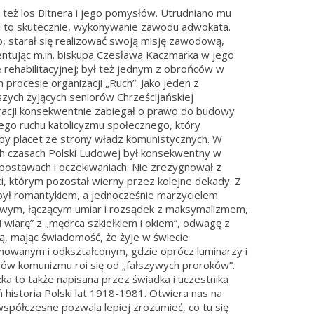
ł też los Bitnera i jego pomysłów. Utrudniano mu
i to skutecznie, wykonywanie zawodu adwokata.
, starał się realizować swoją misję zawodową,
ntując m.in. biskupa Czesława Kaczmarka w jego
 rehabilitacyjnej; był też jednym z obrońców w
 procesie organizacji „Ruch”. Jako jeden z
szych żyjących seniorów Chrześcijańskiej
cji konsekwentnie zabiegał o prawo do budowy
ego ruchu katolicyzmu społecznego, który
by placet ze strony władz komunistycznych. W
h czasach Polski Ludowej był konsekwentny w
postawach i oczekiwaniach. Nie zrezygnował z
i, którym pozostał wierny przez kolejne dekady. Z
był romantykiem, a jednocześnie marzycielem
wym, łączącym umiar i rozsądek z maksymalizmem,
 i wiarę” z „mędrca szkiełkiem i okiem”, odwagę z
, mając świadomość, że żyje w świecie
owanym i odkształconym, gdzie oprócz luminarzy i
ów komunizmu roi się od „fałszywych proroków”.
żka to także napisana przez świadka i uczestnika
 historia Polski lat 1918-1981. Otwiera nas na
współczesne pozwala lepiej zrozumieć, co tu się