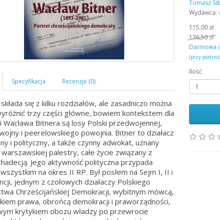
Tomasz Sik
Wydawca:
115,00 zł
136,50 zł
Darmowa 
(przy płatno
Ilość
 składa się z kilku rozdziałów, ale zasadniczo można
wyróżnić trzy części główne, bowiem kontekstem dla
ii Wacława Bitnera są losy Polski przedwojennej,
wojny i peerelowskiego powojnia. Bitner to działacz
ny i polityczny, a także czynny adwokat, uznany
 warszawskiej palestry, całe życie związany z
chadecją. Jego aktywność polityczna przypada
wszystkim na okres II RP. Był posłem na Sejm I, II i
encji, jednym z czołowych działaczy Polskiego
ctwa Chrześcijańskiej Demokracji, wybitnym mówcą,
kiem prawa, obrońcą demokracji i praworządności,
wym krytykiem obozu władzy po przewrocie