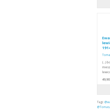
Ewan
lewi
1914
Tomas
(…) b
miesz
lewic
49,90 
Tagi:
@wa
@TomaszS