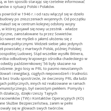
, w ten sposób starając się rzetelnie informować
nów o sytuacji Polski i Polaków.
u powrócił w 1946 r. i od razu włączył się w dzieło
budowy po zniszczeniach wojennych. Od początku
znalazł się w centrum kolejnej odsłony wojny
j, w której pojawił się nowy uczestnik - władze
tyczne, zainstalowane tu przez Sowietów.
ci nawet nie myśleli o jakimś ułożeniu się z
nikami politycznymi. Widzieli siebie jako jedynych
eli powstałej z martwych Polski, później Polskiej
ospolitej Ludowej. Stąd wszelkie wysiłki Bitnera,
 próba odbudowy krajowego ośrodka chadeckiego w
 odwilży październikowej ’56 były skazane na
dzenie. Jego losy w PRL to pasmo nieustannych
dowań i inwigilacji, ciągłych niepowodzeń i trudności.
ik bez trudu spostrzeże, że ówczesny PRL dla ludzi
jach politycznych, innych niż realizowane w ramach
omunistycznego, był swoistym piekłem. Pomysły i
ch działaczy, dzięki rzeszy Tajnych
racowników (TW) i Kontaktów Operacyjnych (KO)
ane Służbie Bezpieczeństwa, zanim w pełni
towały się w głowach swych twórców.