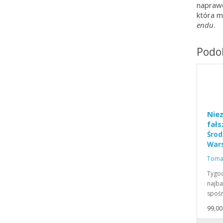
naprawd
która m
endu
.
Podob
Nie
fał
Środ
Wars
Tomas
Tygod
najb
spoś
99,00 