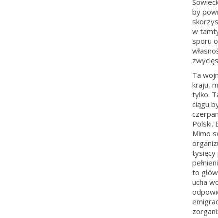
Sowieck
by powi
skorzyst
w tamty
sporu o
własnoś
zwycięs
Ta wojn
kraju, m
tylko. T
ciągu b
czerpan
Polski.
Mimo sw
organiz
tysięcy 
pełnien
to głów
ucha wo
odpowie
emigrac
zorgani