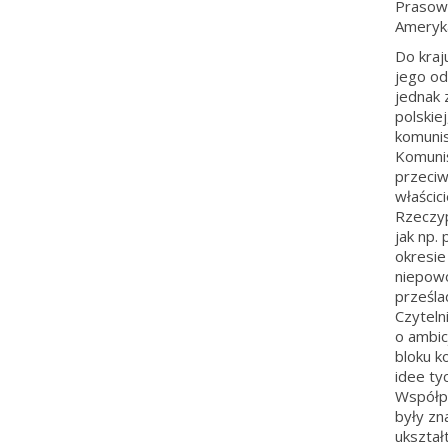
Prasową
Ameryka
Do kraj
jego od
jednak 
polskie
komunis
Komuniś
przeciw
właścici
Rzeczyp
jak np.
okresie
niepowo
prześla
Czyteln
o ambic
bloku k
idee ty
Współp
były zn
ukształ