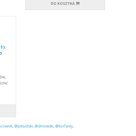
DO KOSZYKA
1).
o
łów,
óżnić
acownik
,
@piłsudski
,
@dmowski
,
@korfanty
,