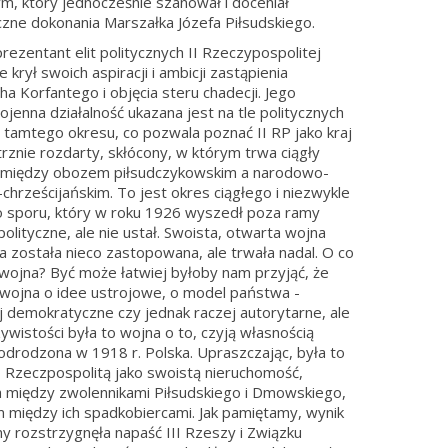
, który jednocześnie szanował i doceniał
czne dokonania Marszałka Józefa Piłsudskiego.
prezentant elit politycznych II Rzeczypospolitej
e krył swoich aspiracji i ambicji zastąpienia
ha Korfantego i objęcia steru chadecji. Jego
jenna działalność ukazana jest na tle politycznych
tamtego okresu, co pozwala poznać II RP jako kraj
znie rozdarty, skłócony, w którym trwa ciągły
t między obozem piłsudczykowskim a narodowo-
chrześcijańskim. To jest okres ciągłego i niezwykle
 sporu, który w roku 1926 wyszedł poza ramy
polityczne, ale nie ustał. Swoista, otwarta wojna
została nieco zastopowana, ale trwała nadal. O co
 wojna? Być może łatwiej byłoby nam przyjąć, że
 wojna o idee ustrojowe, o model państwa -
j demokratyczne czy jednak raczej autorytarne, ale
ywistości była to wojna o to, czyją własnością
odrodzona w 1918 r. Polska. Upraszczając, była to
 Rzeczpospolitą jako swoistą nieruchomość,
 między zwolennikami Piłsudskiego i Dmowskiego,
 między ich spadkobiercami. Jak pamiętamy, wynik
ny rozstrzygnęła napaść III Rzeszy i Związku