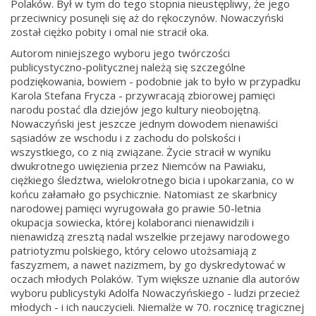
Polaków. Był w tym do tego stopnia nieustępliwy, że jego
przeciwnicy posunęli się aż do rękoczynów. Nowaczyński
został ciężko pobity i omal nie stracił oka.
Autorom niniejszego wyboru jego twórczości
publicystyczno-politycznej należą się szczególne
podziękowania, bowiem - podobnie jak to było w przypadku
Karola Stefana Frycza - przywracają zbiorowej pamięci
narodu postać dla dziejów jego kultury nieobojętną.
Nowaczyński jest jeszcze jednym dowodem nienawiści
sąsiadów ze wschodu i z zachodu do polskości i
wszystkiego, co z nią związane. Życie stracił w wyniku
dwukrotnego uwięzienia przez Niemców na Pawiaku,
ciężkiego śledztwa, wielokrotnego bicia i upokarzania, co w
końcu załamało go psychicznie. Natomiast ze skarbnicy
narodowej pamięci wyrugowała go prawie 50-letnia
okupacja sowiecka, której kolaboranci nienawidzili i
nienawidzą zresztą nadal wszelkie przejawy narodowego
patriotyzmu polskiego, który celowo utożsamiają z
faszyzmem, a nawet nazizmem, by go dyskredytować w
oczach młodych Polaków. Tym większe uznanie dla autorów
wyboru publicystyki Adolfa Nowaczyńskiego - ludzi przecież
młodych - i ich nauczycieli. Niemalże w 70. rocznicę tragicznej