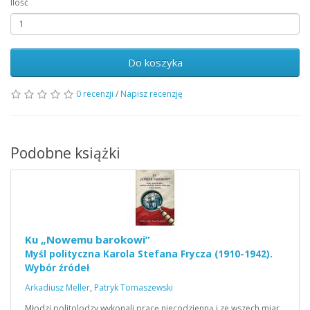
Ilość
Do koszyka
0 recenzji
/
Napisz recenzję
Podobne książki
Ku „Nowemu barokowi”
Myśl polityczna Karola Stefana Frycza (1910-1942).
Wybór źródeł
Arkadiusz Meller
,
Patryk Tomaszewski
Młodzi politolodzy wykonali pracę niecodzienną i ze wszech miar