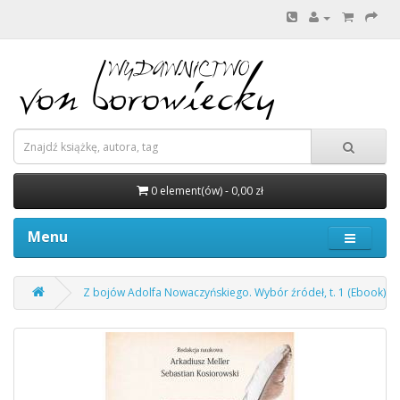
0 element(ów) - 0,00 zł
Menu
Z bojów Adolfa Nowaczyńskiego. Wybór źródeł, t. 1 (Ebook)(P