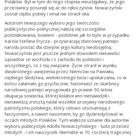
Polaków. Był w tym do tego stopnia nieustępliwy, że jego
przeciwnicy posunęli się aż do rękoczynów. Nowaczyński
został ciężko pobity i omal nie stracił oka.
Autorom niniejszego wyboru jego twórczości
publicystyczno-politycznej należą się szczególne
podziękowania, bowiem - podobnie jak to było w przypadku
Karola Stefana Frycza - przywracają zbiorowej pamięci
narodu postać dla dziejów jego kultury nieobojętną.
Nowaczyński jest jeszcze jednym dowodem nienawiści
sąsiadów ze wschodu i z zachodu do polskości i
wszystkiego, co z nią związane. Życie stracił w wyniku
dwukrotnego uwięzienia przez Niemców na Pawiaku,
ciężkiego śledztwa, wielokrotnego bicia i upokarzania, co w
końcu załamało go psychicznie. Natomiast ze skarbnicy
narodowej pamięci wyrugowała go prawie 50-letnia
okupacja sowiecka, której kolaboranci nienawidzili i
nienawidzą zresztą nadal wszelkie przejawy narodowego
patriotyzmu polskiego, który celowo utożsamiają z
faszyzmem, a nawet nazizmem, by go dyskredytować w
oczach młodych Polaków. Tym większe uznanie dla autorów
wyboru publicystyki Adolfa Nowaczyńskiego - ludzi przecież
młodych - i ich nauczycieli. Niemalże w 70. rocznicę tragicznej