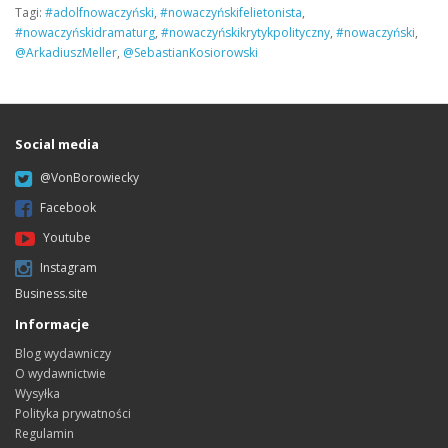
Tagi:
#adolfnowaczyński
,
#nowaczyńskifelietonista
,
#nowaczyńskidramaturg
,
#nowaczyńskikrytykpolityczny
,
#nowaczyński
,
@ArkadiuszMeller
,
@SebastianKosiorowski
Social media
@VonBorowiecky
Facebook
Youtube
Instagram
Business.site
Informacje
Blog wydawniczy
O wydawnictwie
Wysyłka
Polityka prywatności
Regulamin