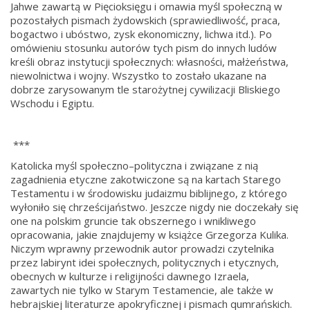
Jahwe zawartą w Pięcioksięgu i omawia myśl społeczną w
pozostałych pismach żydowskich (sprawiedliwość, praca,
bogactwo i ubóstwo, zysk ekonomiczny, lichwa itd.). Po
omówieniu stosunku autorów tych pism do innych ludów
kreśli obraz instytucji społecznych: własności, małżeństwa,
niewolnictwa i wojny. Wszystko to zostało ukazane na
dobrze zarysowanym tle starożytnej cywilizacji Bliskiego
Wschodu i Egiptu.
***
Katolicka myśl społeczno–polityczna i związane z nią
zagadnienia etyczne zakotwiczone są na kartach Starego
Testamentu i w środowisku judaizmu biblijnego, z którego
wyłoniło się chrześcijaństwo. Jeszcze nigdy nie doczekały się
one na polskim gruncie tak obszernego i wnikliwego
opracowania, jakie znajdujemy w książce Grzegorza Kulika.
Niczym wprawny przewodnik autor prowadzi czytelnika
przez labirynt idei społecznych, politycznych i etycznych,
obecnych w kulturze i religijności dawnego Izraela,
zawartych nie tylko w Starym Testamencie, ale także w
hebrajskiej literaturze apokryficznej i pismach qumrańskich.