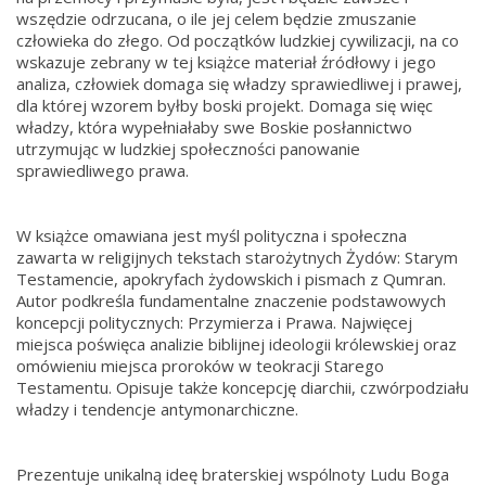
wszędzie odrzucana, o ile jej celem będzie zmuszanie
człowieka do złego. Od początków ludzkiej cywilizacji, na co
wskazuje zebrany w tej książce materiał źródłowy i jego
analiza, człowiek domaga się władzy sprawiedliwej i prawej,
dla której wzorem byłby boski projekt. Domaga się więc
władzy, która wypełniałaby swe Boskie posłannictwo
utrzymując w ludzkiej społeczności panowanie
sprawiedliwego prawa.
W książce omawiana jest myśl polityczna i społeczna
zawarta w religijnych tekstach starożytnych Żydów: Starym
Testamencie, apokryfach żydowskich i pismach z Qumran.
Autor podkreśla fundamentalne znaczenie podstawowych
koncepcji politycznych: Przymierza i Prawa. Najwięcej
miejsca poświęca analizie biblijnej ideologii królewskiej oraz
omówieniu miejsca proroków w teokracji Starego
Testamentu.
Opisuje także koncepcję diarchii, czwórpodziału
władzy i tendencje antymonarchiczne.
Prezentuje unikalną ideę braterskiej wspólnoty Ludu Boga