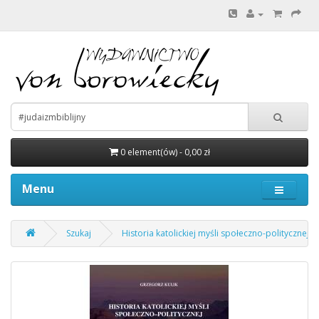
0 element(ów) - 0,00 zł
Menu
Szukaj
Historia katolickiej myśli społeczno-politycznej,