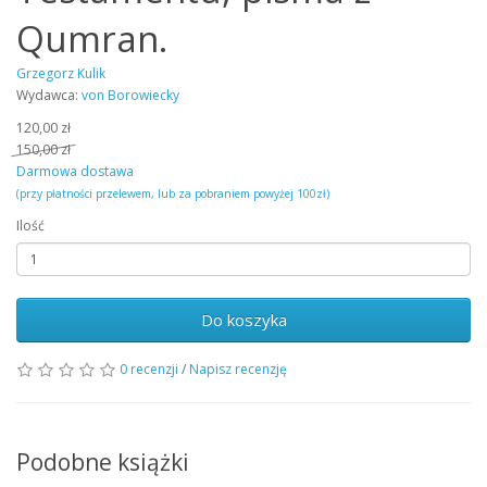
Qumran.
Grzegorz Kulik
Wydawca:
von Borowiecky
120,00 zł
150,00 zł
Darmowa dostawa
(przy płatności przelewem, lub za pobraniem powyżej 100zł)
Ilość
Do koszyka
0 recenzji
/
Napisz recenzję
Podobne książki