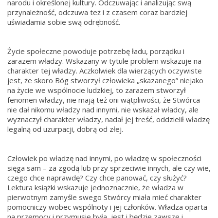
narodu i określonej kultury. Odczuwając i analizując swą
przynależność, odczuwa też i z czasem coraz bardziej
uświadamia sobie swą odrębność.
Życie społeczne powoduje potrzebę ładu, porządku i
zarazem władzy. Wskazany w tytule problem wskazuje na
charakter tej władzy. Aczkolwiek dla wierzących oczywiste
jest, że skoro Bóg stworzył człowieka „skazanego” niejako
na życie we wspólnocie ludzkiej, to zarazem stworzył
fenomen władzy, nie mają też oni wątpliwości, że Stwórca
nie dał nikomu władzy nad innymi, nie wskazał władcy, ale
wyznaczył charakter władzy, nadał jej treść, oddzielił władzę
legalną od uzurpacji, dobrą od złej.
Człowiek po władzę nad innymi, po władzę w społeczności
sięga sam – za zgodą lub przy sprzeciwie innych, ale czy wie,
czego chce naprawdę? Czy chce panować, czy służyć?
Lektura książki wskazuje jednoznacznie, że władza w
pierwotnym zamyśle swego Stwórcy miała mieć charakter
pomocniczy wobec wspólnoty i jej członków. Władza oparta
na przemocy i przymusie była, jest i będzie zawsze i