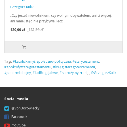
Grzegorz Kulik
„Czy jesteś niewolnikiem, czy wolnym obywatelem, ani ci więcej,
ani mniej stąd nie przybywa, lecz…
120,00 zł
157,50 zł
Tagi:
#katolickamyślspołeczno-polityczna
,
#starytestament
,
#apokryfystaregotestamentu
,
#księgistaregotestamentu
,
#judaizmbiblijny
,
#ludBogaJahwe
,
#starożytnyizrael
,
,
@GrzegorzKulik
Social media
@VonBorowiecky
Facebook
Youtube