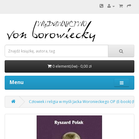
0 element(ów) - 0,00 zł
Menu
Człowiek i religia w myśli Jacka Woronieckiego OP (E-book) (PD