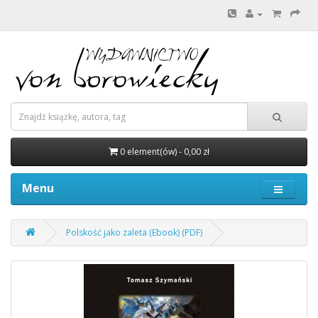
0 element(ów) - 0,00 zł
Menu
Polskość jako zaleta (Ebook) (PDF)