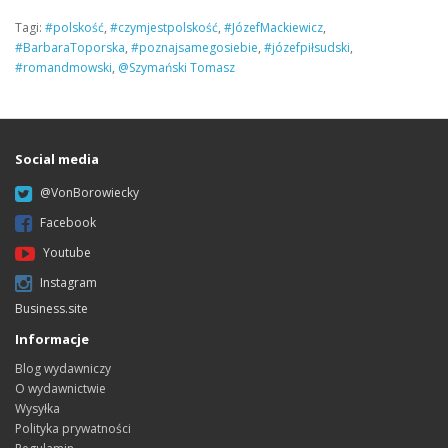
Tagi:
#polskość
,
#czymjestpolskość
,
#JózefMackiewicz
,
#BarbaraToporska
,
#poznajsamegosiebie
,
#józefpiłsudski
,
#romandmowski
,
@Szymański Tomasz
Social media
@VonBorowiecky
Facebook
Youtube
Instagram
Business.site
Informacje
Blog wydawniczy
O wydawnictwie
Wysyłka
Polityka prywatności