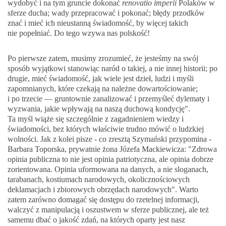
wydobyć i na tym gruncie dokonać
renovatio imperii
Polaków w
sferze ducha; wady przepracować i pokonać; błędy przodków
znać i mieć ich nieustanną świadomość, by więcej takich
nie popełniać. Do tego wzywa nas polskość!
Po pierwsze zatem, musimy zrozumieć, że jesteśmy na swój
sposób wyjątkowi stanowiąc naród o takiej, a nie innej historii; po
drugie, mieć świadomość, jak wiele jest dzieł, ludzi i myśli
zapomnianych, które czekają na należne dowartościowanie;
i po trzecie — gruntownie zanalizować i przemyśleć dylematy i
wyzwania, jakie wpływają na naszą duchową kondycję".
Ta myśl wiąże się szczególnie z zagadnieniem wiedzy i
świadomości, bez których właściwie trudno mówić o ludzkiej
wolności. Jak z kolei pisze - co zresztą Szymański przypomina -
Barbara Toporska, prywatnie żona Józefa Mackiewicza: "Zdrowa
opinia publiczna to nie jest opinia patriotyczna, ale opinia dobrze
zorientowana. Opinia uformowana na danych, a nie sloganach,
tarabanach, kostiumach narodowych, okolicznościowych
deklamacjach i zbiorowych obrzędach narodowych". Warto
zatem zarówno domagać się dostępu do rzetelnej informacji,
walczyć z manipulacją i oszustwem w sferze publicznej, ale też
samemu dbać o jakość zdań, na których oparty jest nasz