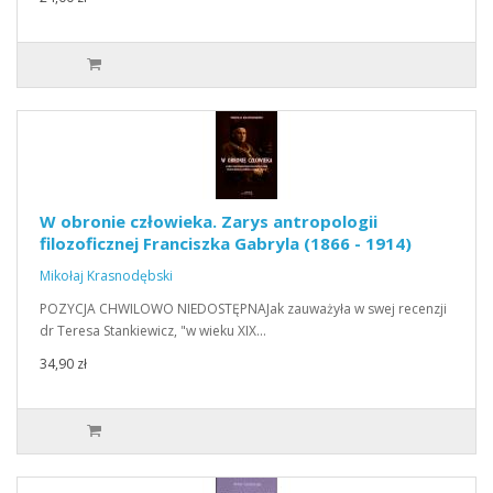
W obronie człowieka. Zarys antropologii
filozoficznej Franciszka Gabryla (1866 - 1914)
Mikołaj Krasnodębski
POZYCJA CHWILOWO NIEDOSTĘPNAJak zauważyła w swej recenzji
dr Teresa Stankiewicz, "w wieku XIX…
34,90 zł