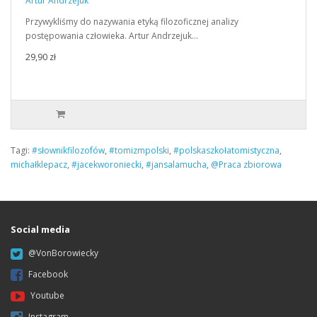
Artur Andrzejuk
Przywykliśmy do nazywania etyką filozoficznej analizy
postępowania człowieka. Artur Andrzejuk…
29,90 zł
Tagi:
#słownikfilozofów
,
#tomizmpolski
,
#polskaszkołatomistyczna
,
michałklepacz
,
#jacekworoniecki
,
#jansalamucha
,
@Praca zbiorowa
Social media
@VonBorowiecky
Facebook
Youtube
Instagram