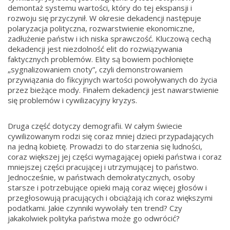
demontaż systemu wartości, który do tej ekspansji i
rozwoju się przyczynił. W okresie dekadencji następuje
polaryzacja polityczna, rozwarstwienie ekonomiczne,
zadłużenie państw i ich niska sprawczość. Kluczową cechą
dekadencji jest niezdolność elit do rozwiązywania
faktycznych problemów. Elity są bowiem pochłonięte
„sygnalizowaniem cnoty”, czyli demonstrowaniem
przywiązania do fikcyjnych wartości powoływanych do życia
przez bieżące mody. Finałem dekadencji jest nawarstwienie
się problemów i cywilizacyjny kryzys.
Druga część dotyczy demografii. W całym świecie
cywilizowanym rodzi się coraz mniej dzieci przypadających
na jedną kobietę. Prowadzi to do starzenia się ludności,
coraz większej jej części wymagającej opieki państwa i coraz
mniejszej części pracującej i utrzymującej to państwo.
Jednocześnie, w państwach demokratycznych, osoby
starsze i potrzebujące opieki mają coraz więcej głosów i
przegłosowują pracujących i obciążają ich coraz większymi
podatkami. Jakie czynniki wywołały ten trend? Czy
jakakolwiek polityka państwa może go odwrócić?