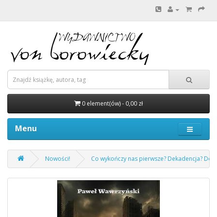
0 element(ów) - 0,00 zł
Menu
Nowości!
Co wykończy nas pierwsze? Dekadencja? Demo