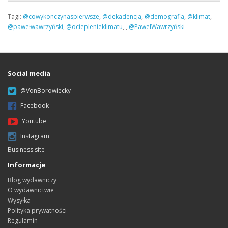
Tagi:
@cowykonczynaspierwsze
,
@dekadencja
,
@demografia
,
@klimat
,
@pawełwawrzyński
,
@ocieplenieklimatu
,
,
@PawełWawrzyński
Social media
@VonBorowiecky
Facebook
Youtube
Instagram
Business.site
Informacje
Blog wydawniczy
O wydawnictwie
Wysyłka
Polityka prywatności
Regulamin