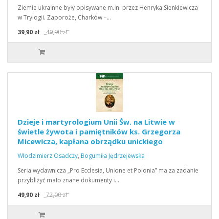
Ziemie ukrainne były opisywane m.in. przez Henryka Sienkiewicza
w Trylogii. Zaporoże, Charków –…
39,90 zł
49,90 zł
Dzieje i martyrologium Unii Św. na Litwie w
świetle żywota i pamiętników ks. Grzegorza
Micewicza, kapłana obrządku unickiego
Włodzimierz Osadczy
,
Bogumiła Jędrzejewska
Seria wydawnicza „Pro Ecclesia, Unione et Polonia” ma za zadanie
przybliżyć mało znane dokumenty i…
49,90 zł
72,00 zł