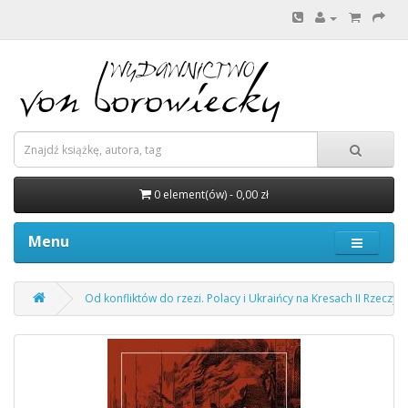
0 element(ów) - 0,00 zł
Menu
Od konfliktów do rzezi. Polacy i Ukraińcy na Kresach II Rzeczyp