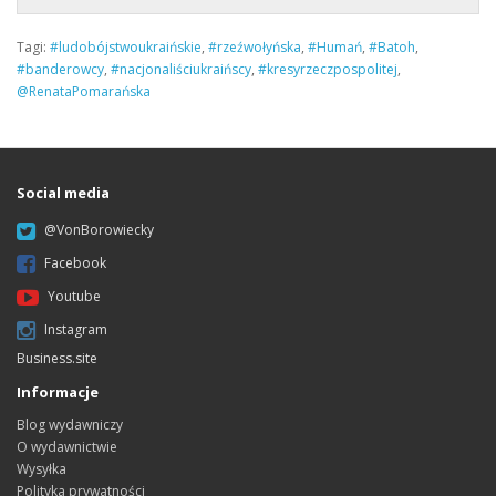
Tagi:
#ludobójstwoukraińskie
,
#rzeźwołyńska
,
#Humań
,
#Batoh
,
#banderowcy
,
#nacjonaliściukraińscy
,
#kresyrzeczpospolitej
,
@RenataPomarańska
Social media
@VonBorowiecky
Facebook
Youtube
Instagram
Business.site
Informacje
Blog wydawniczy
O wydawnictwie
Wysyłka
Polityka prywatności