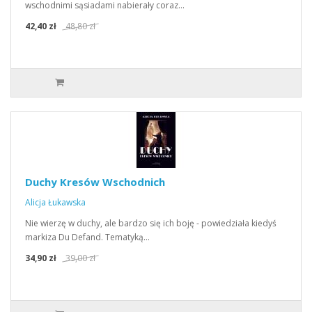
wschodnimi sąsiadami nabierały coraz…
42,40 zł
48,80 zł
Duchy Kresów Wschodnich
Alicja Łukawska
Nie wierzę w duchy, ale bardzo się ich boję - powiedziała kiedyś
markiza Du Defand. Tematyką…
34,90 zł
39,00 zł