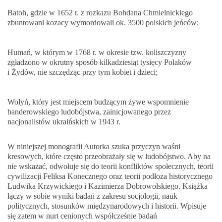
Batoh, gdzie w 1652 r. z rozkazu Bohdana Chmielnickiego
zbuntowani kozacy wymordowali ok. 3500 polskich jeńców;
Humań, w którym w 1768 r. w okresie tzw. koliszczyzny
zgładzono w okrutny sposób kilkadziesiąt tysięcy Polaków
i Żydów, nie szczędząc przy tym kobiet i dzieci;
Wołyń, który jest miejscem budzącym żywe wspomnienie
banderowskiego ludobójstwa, zainicjowanego przez
nacjonalistów ukraińskich w 1943 r.
W niniejszej monografii Autorka szuka przyczyn waśni
kresowych, które często przeobrażały się w ludobójstwo. Aby na
nie wskazać, odwołuje się do teorii konfliktów społecznych, teorii
cywilizacji Feliksa Konecznego oraz teorii podłoża historycznego
Ludwika Krzywickiego i Kazimierza Dobrowolskiego. Książka
łączy w sobie wyniki badań z zakresu socjologii, nauk
politycznych, stosunków międzynarodowych i historii. Wpisuje
się zatem w nurt cenionych współcześnie badań