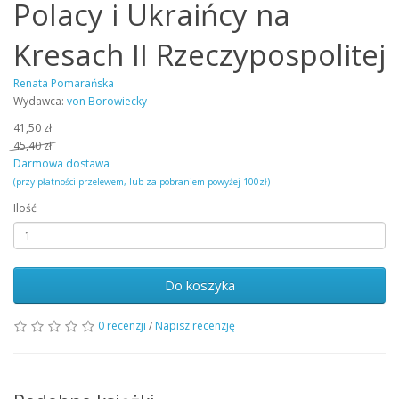
Polacy i Ukraińcy na
Kresach II Rzeczypospolitej
Renata Pomarańska
Wydawca:
von Borowiecky
41,50 zł
45,40 zł
Darmowa dostawa
(przy płatności przelewem, lub za pobraniem powyżej 100zł)
Ilość
Do koszyka
0 recenzji
/
Napisz recenzję