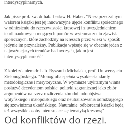
interdyscyplinarnych.
Jak pisze prof. zw. dr hab. Lesław H. Haber: "Niezaprzeczalnym
walorem książki jest jej innowacyjne ujęcie konfliktu społecznego
w odniesieniu do rzeczywistości kresowej i z uwzględnieniem
teorii naukowych mogących pomóc w wytłumaczeniu zjawisk
społecznych, które zachodziły na Kresach przez wieki w sposób
jedynie im przynależny. Publikacja wpisuje się w obecnie jeden z
najważniejszych trendów badawczych, jakim jest
interdyscyplinarność".
Z kolei zdaniem dr. hab. Ryszarda Michalaka, prof. Uniwersytetu
Zielonogórskiego: "Monografia spełnia wysokie standardy
metodologiczne i merytoryczne. W wymiarze utylitarnym winna
posłużyć decydentom polskiej polityki zagranicznej jako zbiór
argumentów na rzecz rozliczenia zbrodni ludobójstwa
wołyńskiego i małopolskiego oraz neutralizowania odradzającego
się szowinizmu ukraińskiego. Naturalnie, odbiorcami książki będą
też wszystkie osoby interesujące się tematyką kresową".
Od konfliktów do rzezi.