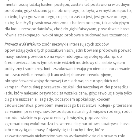
mentalnością ludzką hasłem postępu, została też postawiona w trudnym
położeniu, gdyż skazano ją na obronę tego, co było, a w myśl postępu to,
co było, było gorsze od tego, co jest, to zaś co jest, jest gorsze od tego,
co będzie. Myśl prawicowa zderzona z hasłem postępu, tak atrakcyjnym
dla ludu i rzesz podatników, choć do głębi fałszywym, poszukiwała hasła
równie atrakcyjnego i wokół niego próbowała budować swą tożsamość.
Prawica w XX wieku
to zbiór niezwykle interesujących szkiców
opowiadających o tych poszukiwaniach. Jedni bowiem próbowali porwać
masy hasłem powrotu do na wpół mitologicznej złotej epoki, np. do
średniowiecza, bo w tym okresie widzieli modelowy dla siebie system
polityczny i społeczny. Inni - zszokowani trwającym niemal nieprzerwanie
od czasu wielkiej rewolucji francuskiej chaosem rewolucyjnym,
okropieństwami wojny domowej i wielkich wojen europejskich od
kampanii francuskiej począwszy - szukali idei naczelnej w idei porządku i
ładu, który należało przywrócić za wszelką cenę, gdyż rewolucja była tylko
ciągiem niszczenia i zagłady, początkiem apokalipsy, końcem
człowieczeństwa, powrotem zwierzęcego bestialstwa. Kolejni - przerażeni
zerwaniem przez wyznawców postępu naturalnych więzów rodziny, rodu i
narodu - właśnie w przywróceniu tych więzów, poprzez silną
zgromadzoną wokół wodza i suwerena elitę narodową, upatrywali hasła,
które przyciągnie masy. Pojawiły się też ruchy i idee, które
zakwestionowały niekwestionowalną wydawałoby się dla prawicy rolę