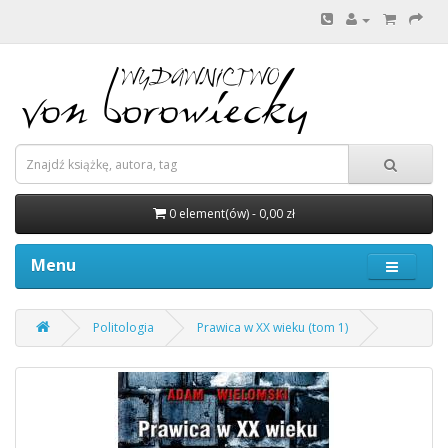
0 element(ów) - 0,00 zł
Menu
Politologia
Prawica w XX wieku (tom 1)