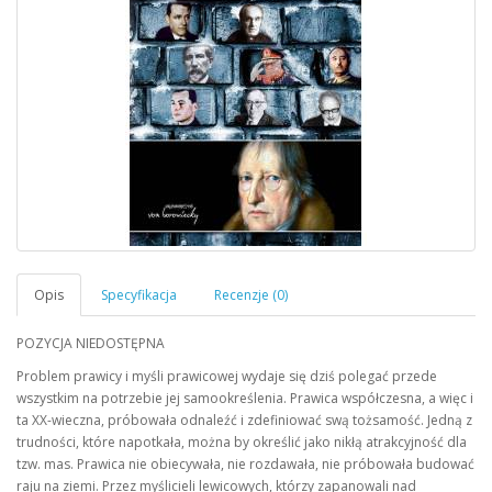
POZYCJA NIEDOSTĘPNA
Problem prawicy i myśli prawicowej wydaje się dziś polegać przede
wszystkim na potrzebie jej samookreślenia. Prawica współczesna, a więc i
ta XX-wieczna, próbowała odnaleźć i zdefiniować swą tożsamość. Jedną z
trudności, które napotkała, można by określić jako nikłą atrakcyjność dla
tzw. mas. Prawica nie obiecywała, nie rozdawała, nie próbowała budować
raju na ziemi. Przez myślicieli lewicowych, którzy zapanowali nad