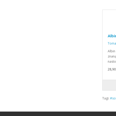
Albi
Tomas
Albin
znaną
nasto
28,90 
Tagi:
#so