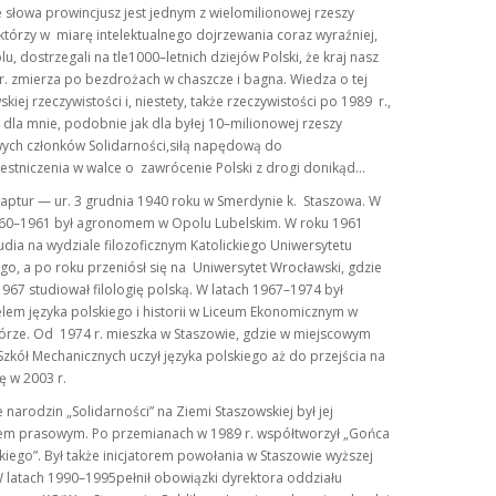
e słowa prowincjusz jest jednym z wielomilionowej rzeszy
tórzy w miarę intelektualnego dojrzewania coraz wyraźniej,
u, dostrzegali na tle1000–letnich dziejów Polski, że kraj nasz
. zmierza po bezdrożach w chaszcze i bagna. Wiedza o tej
kiej rzeczywistości i, niestety, także rzeczywistości po 1989 r.,
st dla mnie, podobnie jak dla byłej 10–milionowej rzeszy
ych członków Solidarności,siłą napędową do
stniczenia w walce o zawrócenie Polski z drogi donikąd...
aptur — ur. 3 grudnia 1940 roku w Smerdynie k. Staszowa. W
960–1961 był agronomem w Opolu Lubelskim. W roku 1961
udia na wydziale filozoficznym Katolickiego Uniwersytetu
go, a po roku przeniósł się na Uniwersytet Wrocławski, gdzie
967 studiował filologię polską. W latach 1967–1974 był
lem języka polskiego i historii w Liceum Ekonomicznym w
rze. Od 1974 r. mieszka w Staszowie, gdzie w miejscowym
zkół Mechanicznych uczył języka polskiego aż do przejścia na
ę w 2003 r.
 narodzin „Solidarności” na Ziemi Staszowskiej był jej
iem prasowym. Po przemianach w 1989 r. współtworzył „Gońca
iego”. Był także inicjatorem powołania w Staszowie wyższej
W latach 1990–1995pełnił obowiązki dyrektora oddziału