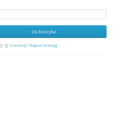
Do koszyka
0 recenzji
/
Napisz recenzję