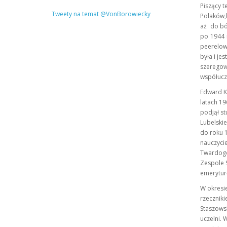
Piszący t
Tweety na temat @VonBorowiecky
Polaków,k
aż do ból
po 1944 r
peerelows
była i je
szeregow
współucze
Edward K
latach 1
podjął st
Lubelskie
do roku 1
nauczycie
Twardogó
Zespole S
emerytur
W okresie
rzecznik
Staszowsk
uczelni. 