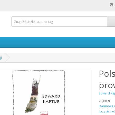
ji
Pol
prow
Edward Ka
26,00 zł
Darmowa 
(przy płatno