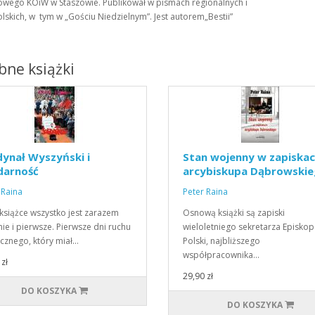
owego KOiW w Staszowie. Publikował w pismach regionalnych i
skich, w tym w „Gościu Niedzielnym”. Jest autorem„Bestii”
ne książki
ynał Wyszyński i
Stan wojenny w zapiska
darność
arcybiskupa Dąbrowski
 Raina
Peter Raina
 książce wszystko jest zarazem
Osnową książki są zapiski
nie i pierwsze. Pierwsze dni ruchu
wieloletniego sekretarza Episkop
cznego, który miał…
Polski, najbliższego
współpracownika…
zł
29,90 zł
DO KOSZYKA
DO KOSZYKA