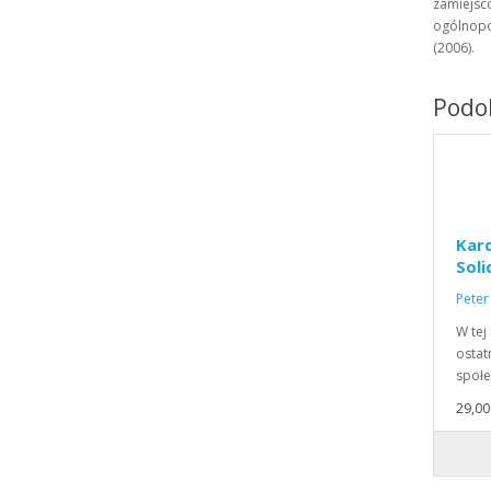
zamiejsc
ogólnopol
(2006).
Podob
Kard
Soli
Peter
W tej
ostat
społe
29,00 