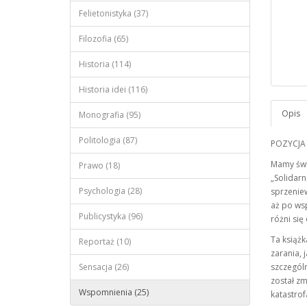
Felietonistyka (37)
Filozofia (65)
Historia (114)
Historia idei (116)
Monografia (95)
Politologia (87)
POZYCJA
Mamy świ
Prawo (18)
„Solidarn
Psychologia (28)
sprzeniew
aż po ws
Publicystyka (96)
różni się
Ta książ
Reportaż (10)
zarania, j
Sensacja (26)
szczególn
został zm
Wspomnienia (25)
katastrof