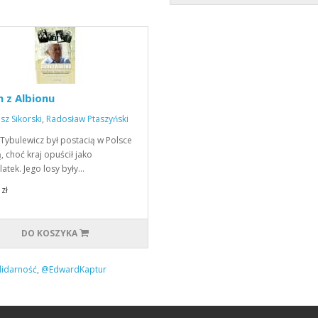
n z Albionu
z Sikorski
,
Radosław Ptaszyński
 Tybulewicz był postacią w Polsce
, choć kraj opuścił jako
latek. Jego losy były…
zł
DO KOSZYKA
lidarność
,
@EdwardKaptur