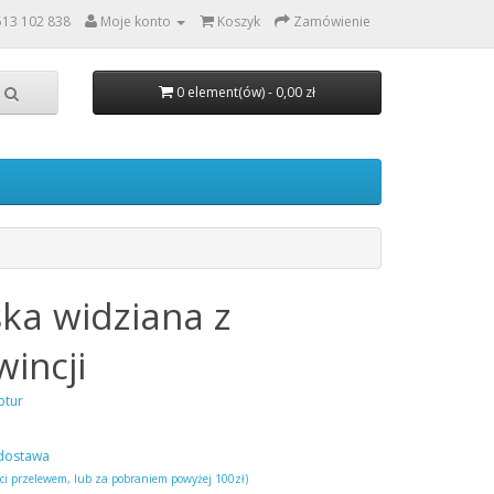
513 102 838
Moje konto
Koszyk
Zamówienie
0 element(ów) - 0,00 zł
ska widziana z
incji
ptur
dostawa
ści przelewem, lub za pobraniem powyżej 100zł)