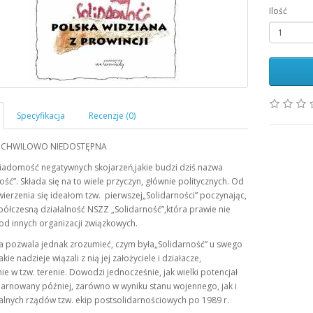
Ilość
 CHWILOWO NIEDOSTĘPNA
adomość negatywnych skojarzeń,jakie budzi dziś nazwa
ość”. Składa się na to wiele przyczyn, głównie politycznych. Od
ierzenia się ideałom tzw. pierwszej„Solidarności” poczynając,
półczesną działalność NSZZ „Solidarność”,która prawie nie
 od innych organizacji związkowych.
ka pozwala jednak zrozumieć, czym była„Solidarność” u swego
akie nadzieje wiązali z nią jej założyciele i działacze,
ie w tzw. terenie. Dowodzi jednocześnie, jak wielki potencjał
arnowany później, zarówno w wyniku stanu wojennego, jak i
alnych rządów tzw. ekip postsolidarnościowych po 1989 r.