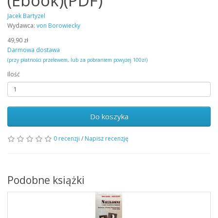
(Ebook)(PDF)
Jacek Bartyzel
Wydawca:
von Borowiecky
49,90 zł
Darmowa dostawa
(przy płatności przelewem, lub za pobraniem powyżej 100zł)
Ilość
Do koszyka
0 recenzji
/
Napisz recenzję
Podobne książki