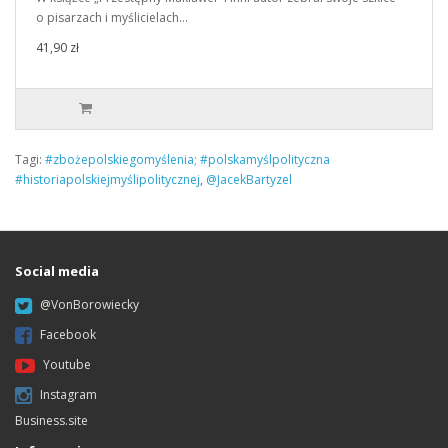
o pisarzach i myślicielach…
41,90 zł
Tagi:
#zbożepolskiegomyślenia; #polskamyślpolityczna
#historiapolskiejmyślipolitycznej
,
@JacekBartyzel
Social media
@VonBorowiecky
Facebook
Youtube
Instagram
Business.site