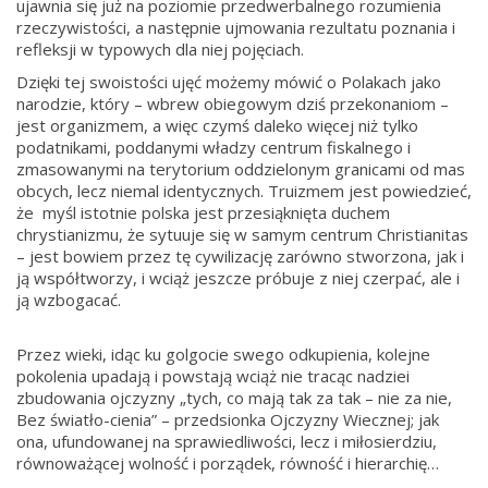
ujawnia się już na poziomie przedwerbalnego rozumienia
rzeczywistości, a następnie ujmowania rezultatu poznania i
refleksji w typowych dla niej pojęciach.
Dzięki tej swoistości ujęć możemy mówić o Polakach jako
narodzie, który – wbrew obiegowym dziś przekonaniom –
jest organizmem, a więc czymś daleko więcej niż tylko
podatnikami, poddanymi władzy centrum fiskalnego i
zmasowanymi na terytorium oddzielonym granicami od mas
obcych, lecz niemal identycznych. Truizmem jest powiedzieć,
że myśl istotnie polska jest przesiąknięta duchem
chrystianizmu, że sytuuje się w samym centrum Christianitas
– jest bowiem przez tę cywilizację zarówno stworzona, jak i
ją współtworzy, i wciąż jeszcze próbuje z niej czerpać, ale i
ją wzbogacać.
Przez wieki, idąc ku golgocie swego odkupienia, kolejne
pokolenia upadają i powstają wciąż nie tracąc nadziei
zbudowania ojczyzny „tych, co mają tak za tak – nie za nie,
Bez światło-cienia” – przedsionka Ojczyzny Wiecznej; jak
ona, ufundowanej na sprawiedliwości, lecz i miłosierdziu,
równoważącej wolność i porządek, równość i hierarchię…