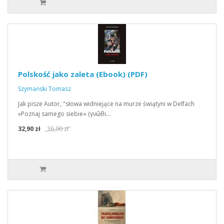
Polskość jako zaleta (Ebook) (PDF)
Szymański Tomasz
Jak pisze Autor, "słowa widniejące na murze świątyni w Delfach
»Poznaj samego siebie« (γνῶθι…
32,90 zł
36,90 zł