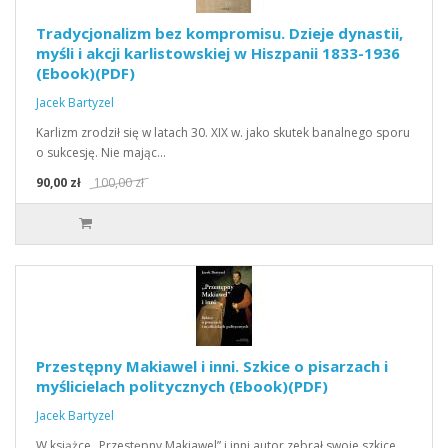
Tradycjonalizm bez kompromisu. Dzieje dynastii,
myśli i akcji karlistowskiej w Hiszpanii 1833-1936
(Ebook)(PDF)
Jacek Bartyzel
Karlizm zrodził się w latach 30. XIX w. jako skutek banalnego sporu
o sukcesję. Nie mając…
90,00 zł
100,00 zł
Przestępny Makiawel i inni. Szkice o pisarzach i
myślicielach politycznych (Ebook)(PDF)
Jacek Bartyzel
W książce „Przestępny Makiawel” i inni autor zebrał swoje szkice