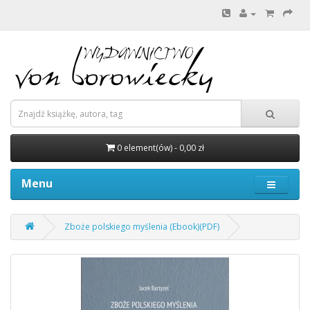
0 element(ów) - 0,00 zł
Menu
Zboże polskiego myślenia (Ebook)(PDF)