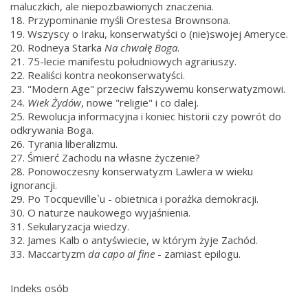
maluczkich, ale niepozbawionych znaczenia.
18. Przypominanie myśli Orestesa Brownsona.
19. Wszyscy o Iraku, konserwatyści o (nie)swojej Ameryce.
20. Rodneya Starka
Na chwałę Boga
.
21. 75-lecie manifestu południowych agrariuszy.
22. Realiści kontra neokonserwatyści.
23. "Modern Age" przeciw fałszywemu konserwatyzmowi.
24.
Wiek Żydów
, nowe "religie" i co dalej.
25. Rewolucja informacyjna i koniec historii czy powrót do
odkrywania Boga.
26. Tyrania liberalizmu.
27. Śmierć Zachodu na własne życzenie?
28. Ponowoczesny konserwatyzm Lawlera w wieku
ignorancji.
29. Po Tocqueville`u - obietnica i porażka demokracji.
30. O naturze naukowego wyjaśnienia.
31. Sekularyzacja wiedzy.
32. James Kalb o antyświecie, w którym żyje Zachód.
33. Maccartyzm
da capo al fine
- zamiast epilogu.
Indeks osób