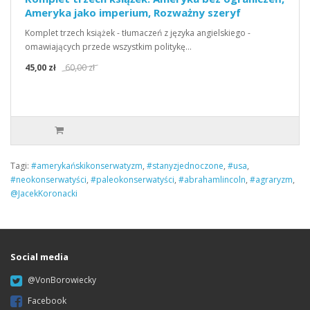
Ameryka jako imperium, Rozważny szeryf
Komplet trzech książek - tłumaczeń z języka angielskiego -
omawiających przede wszystkim politykę…
45,00 zł
60,00 zł
Tagi:
#amerykańskikonserwatyzm
,
#stanyzjednoczone
,
#usa
,
#neokonserwatyści
,
#paleokonserwatyści
,
#abrahamlincoln
,
#agraryzm
,
@JacekKoronacki
Social media
@VonBorowiecky
Facebook