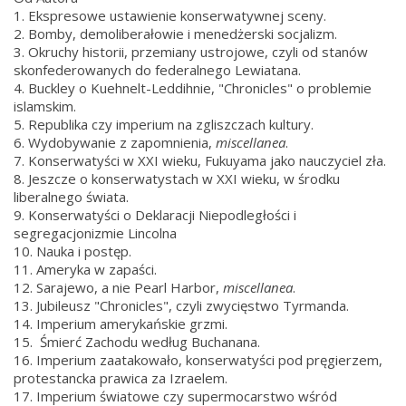
1. Ekspresowe ustawienie konserwatywnej sceny.
2. Bomby, demoliberałowie i menedżerski socjalizm.
3. Okruchy historii, przemiany ustrojowe, czyli od stanów
skonfederowanych do federalnego Lewiatana.
4. Buckley o Kuehnelt-Leddihnie, "Chronicles" o problemie
islamskim.
5. Republika czy imperium na zgliszczach kultury.
6. Wydobywanie z zapomnienia,
miscellanea
.
7. Konserwatyści w XXI wieku, Fukuyama jako nauczyciel zła.
8. Jeszcze o konserwatystach w XXI wieku, w środku
liberalnego świata.
9. Konserwatyści o Deklaracji Niepodległości i
segregacjonizmie Lincolna
10. Nauka i postęp.
11. Ameryka w zapaści.
12. Sarajewo, a nie Pearl Harbor,
miscellanea
.
13. Jubileusz "Chronicles", czyli zwycięstwo Tyrmanda.
14. Imperium amerykańskie grzmi.
15. Śmierć Zachodu według Buchanana.
16. Imperium zaatakowało, konserwatyści pod pręgierzem,
protestancka prawica za Izraelem.
17. Imperium światowe czy supermocarstwo wśród