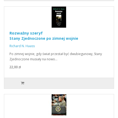
Rozważny szeryf
Stany Zjednoczone po zimnej wojnie
Richard N. Haass
Po zimnej wojnie, gdy świat przestał być dwubiegunowy, Stany
Zjednoczone musiały na nowo…
22,00 zł