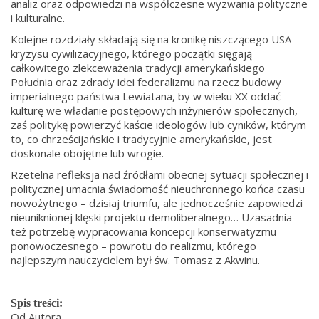
analiz oraz odpowiedzi na współczesne wyzwania polityczne
i kulturalne.
Kolejne rozdziały składają się na kronikę niszczącego USA
kryzysu cywilizacyjnego, którego początki sięgają
całkowitego zlekceważenia tradycji amerykańskiego
Południa oraz zdrady idei federalizmu na rzecz budowy
imperialnego państwa Lewiatana, by w wieku XX oddać
kulturę we władanie postępowych inżynierów społecznych,
zaś politykę powierzyć kaście ideologów lub cyników, którym
to, co chrześcijańskie i tradycyjnie amerykańskie, jest
doskonale obojętne lub wrogie.
Rzetelna refleksja nad źródłami obecnej sytuacji społecznej i
politycznej umacnia świadomość nieuchronnego końca czasu
nowożytnego – dzisiaj triumfu, ale jednocześnie zapowiedzi
nieuniknionej klęski projektu demoliberalnego… Uzasadnia
też potrzebę wypracowania koncepcji konserwatyzmu
ponowoczesnego – powrotu do realizmu, którego
najlepszym nauczycielem był św. Tomasz z Akwinu.
Spis treści:
Od Autora