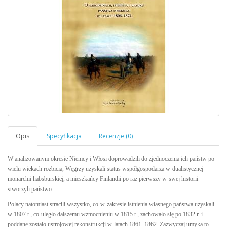
W analizowanym okresie Niemcy i Włosi doprowadzili do zjednoczenia ich państw po
wielu wiekach rozbicia, Węgrzy uzyskali status współgospodarza
w
dualistycznej
monarchii habsburskiej, a mieszkańcy Finlandii po raz
pierwszy w
swej historii
stworzyli państwo
.
Polacy natomiast stracili wszystko, co
w
zakresie istnienia własnego państwa uzyskali
w 1807 r.,
co
uległo dalszemu wzmocnieniu w 1815 r., zachowało się po 1832 r. i
poddane zostało ustrojowej rekonstrukcji w
latach 1861–1862. Zazwyczaj
umyka to