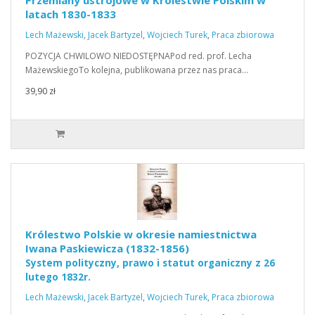
Przemiany ustrojowe w Królestwie Polskim w
latach 1830-1833
Lech Mażewski
,
Jacek Bartyzel
,
Wojciech Turek
,
Praca zbiorowa
POZYCJA CHWILOWO NIEDOSTĘPNAPod red. prof. Lecha
MażewskiegoTo kolejna, publikowana przez nas praca…
39,90 zł
Królestwo Polskie w okresie namiestnictwa
Iwana Paskiewicza (1832-1856)
System polityczny, prawo i statut organiczny z 26
lutego 1832r.
Lech Mażewski
,
Jacek Bartyzel
,
Wojciech Turek
,
Praca zbiorowa