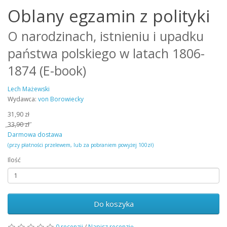
Oblany egzamin z polityki
O narodzinach, istnieniu i upadku
państwa polskiego w latach 1806-
1874 (E-book)
Lech Mażewski
Wydawca:
von Borowiecky
31,90 zł
33,90 zł
Darmowa dostawa
(przy płatności przelewem, lub za pobraniem powyżej 100zł)
Ilość
Do koszyka
0 recenzji
/
Napisz recenzję