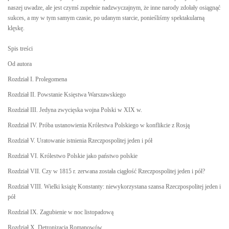
naszej uwadze, ale jest czymś zupełnie nadzwyczajnym, że inne narody zdołały osiągnąć
sukces, a my w tym samym czasie, po udanym starcie, ponieśliśmy spektakularną
klęskę.
Spis treści
Od autora
Rozdział I. Prolegomena
Rozdział II. Powstanie Księstwa Warszawskiego
Rozdział III. Jedyna zwycięska wojna Polski w XIX w.
Rozdział IV. Próba ustanowienia Królestwa Polskiego w konflikcie z Rosją
Rozdział V. Uratowanie istnienia Rzeczpospolitej jeden i pół
Rozdział VI. Królestwo Polskie jako państwo polskie
Rozdział VII. Czy w 1815 r. zerwana została ciągłość Rzeczpospolitej jeden i pół?
Rozdział VIII. Wielki książę Konstanty: niewykorzystana szansa Rzeczpospolitej jeden i
pół
Rozdział IX. Zagubienie w noc listopadową
Rozdział X. Detronizacja Romanowów