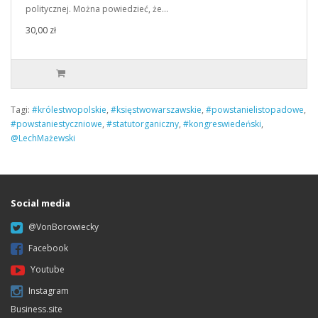
politycznej. Można powiedzieć, że…
30,00 zł
Tagi:
#królestwopolskie
,
#księstwowarszawskie
,
#powstanielistopadowe
,
#powstaniestyczniowe
,
#statutorganiczny
,
#kongreswiedeński
,
@LechMażewski
Social media
@VonBorowiecky
Facebook
Youtube
Instagram
Business.site