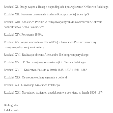
Rozdział XI. Druga wojna z Rosją o niepodległość i powiększenie Królestwa Polskiego
Rozdział XII. Ponowne uratowanie istnienia Rzeczpospolitej jeden i pół
Rozdział XIII. Królestwo Polskie w ustrojowopolitycznym zawieszeniu w
okresie
namiestnict
wa Iwana Paskiewicza
Rozdział XIV. Powstanie 1846 r.
Rozdział XV. Wojna wschodnia (1853–1856) a Królestwo Polskie: narodziny
ustrojowopolitycznej koniunktury
Rozdział XVI. Realizacja obietnic Aleksandra II z kongresu paryskiego
Rozdział XVII. Próba ustrojowej rekonstrukcji Królestwa Polskiego
Rozdział XVIII. Królestwo Polskie w latach 1815, 1832 i 1861–1862
Rozdział XIX. Ostatecznie oblany egzamin z polityki
Rozdział XX. Likwidacja Królestwa Polskiego
Rozdział XXI. Narodziny, istnienie i upadek pańtwa polskiego w latach
1806–1874
Bibliografia
Indeks osób