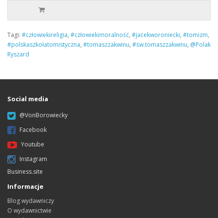
Tagi:
#człowiekireligia
,
#człowiekimoralność
,
#jacekworoniecki
,
#tomizm
,
#polskaszkołatomistyczna
,
#tomaszzakwinu
,
#św.tomaszzakwinu
,
@Polak
Ryszard
Social media
@VonBorowiecky
Facebook
Youtube
Instagram
Business.site
Informacje
Blog wydawniczy
O wydawnictwie