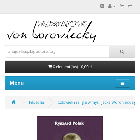
0 element(ów) - 0,00 zł
Menu
Filozofia
Człowiek i religia w myśli Jacka Woronieckiego