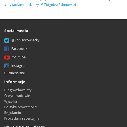
#etykadlamołodzieży
,
@ZbigniewZdunowski
Social media
@VonBorowiecky
Facebook
Youtube
Instagram
Business.site
Informacje
Blog wydawniczy
O wydawnictwie
Wysyłka
Polityka prywatności
Regulamin
Procedura recenzyjna