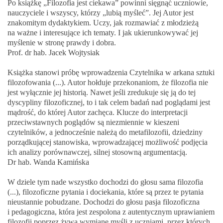
Po książkę „Filozofia jest ciekawa” powinni sięgnąć uczniowie,
nauczyciele i wszyscy, którzy „lubią myśleć”. Jej Autor jest
znakomitym dydaktykiem. Uczy, jak rozmawiać z młodzieżą
na ważne i interesujące ich tematy. I jak ukierunkowywać jej
myślenie w stronę prawdy i dobra.
Prof. dr hab. Jacek Wojtysiak
Książka stanowi próbę wprowadzenia Czytelnika w arkana sztuki
filozofowania (...). Autor hołduje przekonaniom, że filozofia nie
jest wyłącznie jej historią. Nawet jeśli zredukuje się ją do tej
dyscypliny filozoficznej, to i tak celem badań nad poglądami jest
mądrość, do której Autor zachęca. Klucze do interpretacji
przeciwstawnych poglądów są niezmiennie w kieszeni
czytelników, a jednocześnie należą do metafilozofii, dziedziny
porządkującej stanowiska, wprowadzającej możliwość podjęcia
ich analizy porównawczej, silnej stosowną argumentacją.
Dr hab. Wanda Kamińska
W dziele tym nade wszystko dochodzi do głosu sama filozofia
(...), filozoficzne pytania i dociekania, które są przez te pytania
nieustannie pobudzane. Dochodzi do głosu pasja filozoficzna
i pedagogiczna, która jest zespolona z autentycznym uprawianiem
filozofii poprzez żywą wymianę myśli z uczniami, przez których