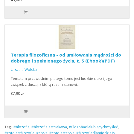
Terapia filozoficzna - od umiłowania mądrości do
dobrego i spełnionego życia, t. 5 (Ebook)(PDF)
Urszula Wolska
Tematem przewodnim piątego tomu jest ludzkie ciało i jego
związek z duszą, z którą razem stanowi…
37,90 zł
Tagi:
#filozofia
,
#filozofiajestciekawa
,
#filozofiadlalubiącychmyśleć
,
#cotojestfilozofia
,
#etyka
,
#cotojestetyka
,
#filozofiadlamłodzieży
,