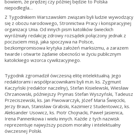
bowiem, że prędzej czy później będzie to Polska
niepodległa…
Z Tygodnikiem Warszawskim związani byli ludzie wywodzący
się z obozu narodowego, Stronnictwa Pracy i konspiracyjnej
organizacji Unia. Od innych pism katolików świeckich
wyróżniały redakcję zdrowy rozsądek połączony jednak z
poczuciem misji, jaka spoczywa na Polsce,
bezkompromisowa krytyka założeń marksizmu, a zarazem
twarde i otwarte żądanie obecności w życiu publicznym
katolickiego wzorca cywilizacyjnego.
Tygodnik zgromadził ówczesną elitę intelektualną. Jego
redaktorami i współpracownikami byli m.in. ks. Zygmunt
Kaczyński (redaktor naczelny), Stefan Kisielewski, Wiesław
Chrzanowski, późniejszy Prymas Stefan Wyszyński, Tadeusz
Przeciszewski, ks. Jan Piwowarczyk, Józef Maria Święcicki,
Jerzy Braun, Stanisław Grabski, Kazimierz Studentowicz, ks.
Aleksander Usowicz, ks. Piotr Chojnacki, Paweł Jasienica,
Irena Pannenkowa i wielu innych. Każde z tych nazwisk
reprezentuje najwyższy poziom moralny i intelektualny
ówczesnej Polski.