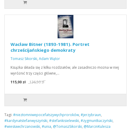
Wacław Bitner (1893-1981). Portret
chrześcijańskiego demokraty
Tomasz Sikorski
,
Adam Wątor
Książka składa się z kilku rozdziałów, ale zasadniczo można w niej
wyróżnić trzy części główne,…
115,00 zł
136,50 zł
Tagi:
#niezłomniwepocefałszywychproroków
,
#jerzybraun
,
#kardynałstefanwyszyński
,
#stefankisielewski
,
#zygmuntkaczyński
,
#wiesławchrzanowski
,
#unia
,
@TomaszSikorski
,
@MarcinKulesza