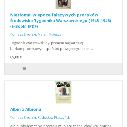
Niezłomni w epoce fałszywych proroków
Środowisko Tygodnika Warszawskiego (1945-1948)
(E-Book) (PDF)
Tomasz Sikorski
,
Marcin Kulesza
Tygodnik Warszawski był pismem najbardziej
bezkompromisowym spośród powojennych pism…
69,00 zł
Albin z Albionu
Tomasz Sikorski
,
Radosław Ptaszyński
Albin Tybulewicz był postacią w Polsce znaną, choć kraj opuścił