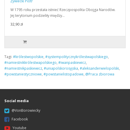
Żywiecki Piotr
W 1795 roku przestała istnieć Rzeczpospolita Obojga Narodów.
Jej terytorium podzieliły między…
32,90 zł
Tagi:
#królestwopolskie
,
#systempolitycznykrólestwapolskiego
,
#namiestnikkrólestwapolskiego
,
#iwanpaskiewicz
,
#namiestnikpaskiewicz
,
#uniapolskorosyjska
,
#aleksanderwielopolski
,
#powstaniestyczniowe
,
#powstanielistopadowe
,
@Praca zbiorowa
Social media
@VonBorowiecky
Facebook
Youtube