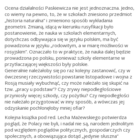
Ocena działalności Paskiewicza nie jest jednoznaczna. Jedno,
co wiemy na pewno, to, że w szkołach zniesiono przedmiot
„historia naturalna” i zmieniono sposób wykładania
geometrii. Zmianą, idącą w kierunku rusyfikacji było
postanowienie, że nauka w szkołach elementarnych,
dotychczas odbywająca się w języku polskim, ma być
powadzona w języku „rodowitym, a w miarę możliwości w
rosyjskim”. Oznaczało to w praktyce, że nauka dalej będzie
prowadzona po polsku, ponieważ szkoły elementarne w
przytłaczającej większości były polskie.
Generalnie należałoby się po raz kolejny zastanowić, czy w
ówczesnej rzeczywistości powstanie listopadowe i wojna z
Rosją musiały wybuchnąć, czy może należało się skupić na
tzw. „pracy u podstaw”? Czy zrywy niepodległościowe
przyniosły więcej szkody, czy pożytku? Czy niepodległości
nie należało przygotować w inny sposób, a wówczas jej
odzyskanie pochłonęłoby mniej ofiar?
Kolejna książka pod red. Lecha Mażewskiego potwierdza
pogląd, że Polacy nie byli, i nadal nie są, narodem jednolitym
pod względem poglądów politycznych, gospodarczych czy
społecznych, a obowiązująca dotąd „jedynie słuszna”