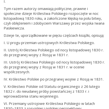
I.
Tym razem autorzy omawiają polityczne, prawne i
społeczne dzieje Królestwa Polskiego rozpoczęte w noc
listopadową 1830 roku, a zakończone klęską na polu bitwy,
czyli oblężeniem i zdobyciem Warszawy przez wojska Iwana
Paskiewicza.
Dzieje te, uporządkowane w pięciu częściach książki, opisują:
I. U progu przemian ustrojowych Królestwa Polskiego.
II. Ustrój Królestwa Polskiego od nocy listopadowej 1830 r.
do przegranej wojny z Rosją w 1831 r.
III. Ustrój Królestwa Polskiego od nocy listopadowej 1830 r.
do przegranej wojny z Rosją w 1831 r. w ocenie
współczesnych.
IV. Królestwo Polskie po przegranej wojnie z Rosją w 1831.
V. Królestwo Polskie od Statutu organicznego z 26 lutego
1832 r. do nieudanej próby powstańczej z 1833 r. i
wprowadzenia stanu wojennego.
VI. Przemiany ustrojowe Królestwa Polskiego w latach
1830–1833 z rosyjskiej i polskiej perspektywy.