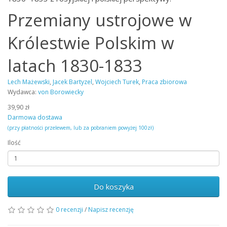
Przemiany ustrojowe w
Królestwie Polskim w
latach 1830-1833
Lech Mażewski
,
Jacek Bartyzel
,
Wojciech Turek
,
Praca zbiorowa
Wydawca:
von Borowiecky
39,90 zł
Darmowa dostawa
(przy płatności przelewem, lub za pobraniem powyżej 100zł)
Ilość
Do koszyka
0 recenzji
/
Napisz recenzję