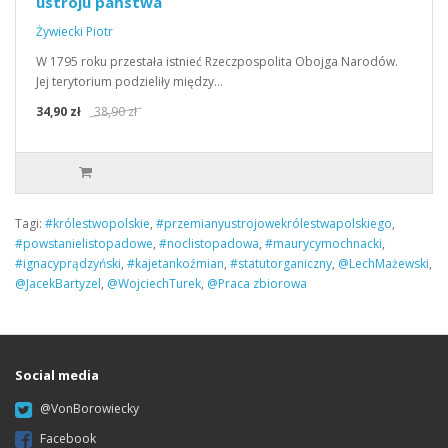
ustroju państwa
Żywiecki Piotr
W 1795 roku przestała istnieć Rzeczpospolita Obojga Narodów.
Jej terytorium podzieliły między…
34,90 zł
38,90 zł
Tagi:
#królestwopolskie
,
#przemianyustrojowekrólestwapolskiego
,
#powstanielistopadowe
,
#noclistopadowa
,
#maurycymochnacki
,
#ignacyprądzyński
,
#kajetankoźmian
,
#statutorganiczny
,
@LechMażewski
,
@JacekBartyzel
,
@WojciechTurek
,
@Praca zbiorowa
Social media
@VonBorowiecky
Facebook