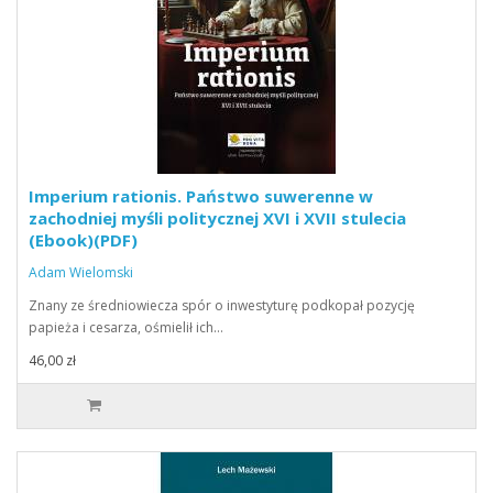
Imperium rationis. Państwo suwerenne w
zachodniej myśli politycznej XVI i XVII stulecia
(Ebook)(PDF)
Adam Wielomski
Znany ze średniowiecza spór o inwestyturę podkopał pozycję
papieża i cesarza, ośmielił ich…
46,00 zł