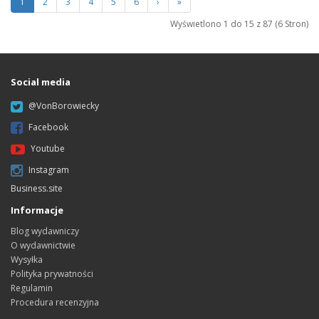
1
2
3
4
5
6
›
»
Wyświetlono 1 do 15 z 87 (6 Stron)
Social media
@VonBorowiecky
Facebook
Youtube
Instagram
Business.site
Informacje
Blog wydawniczy
O wydawnictwie
Wysyłka
Polityka prywatności
Regulamin
Procedura recenzyjna