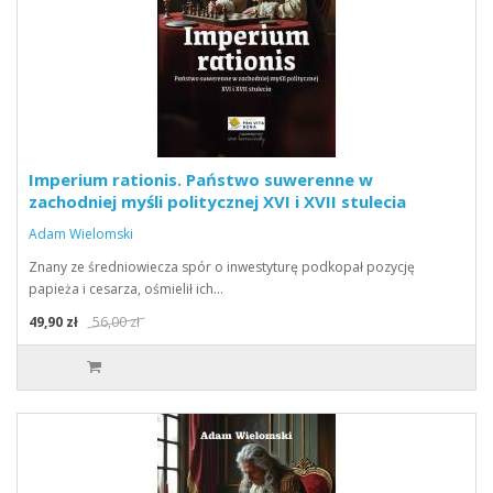
Imperium rationis. Państwo suwerenne w
zachodniej myśli politycznej XVI i XVII stulecia
Adam Wielomski
Znany ze średniowiecza spór o inwestyturę podkopał pozycję
papieża i cesarza, ośmielił ich…
49,90 zł
56,00 zł