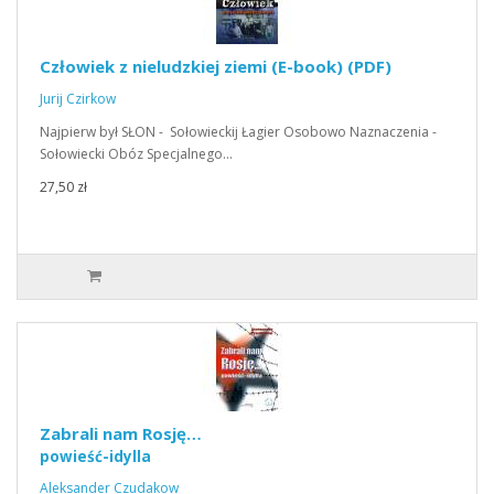
Człowiek z nieludzkiej ziemi (E-book) (PDF)
Jurij Czirkow
Najpierw był SŁON - Sołowieckij Łagier Osobowo Naznaczenia -
Sołowiecki Obóz Specjalnego…
27,50 zł
Zabrali nam Rosję…
powieść-idylla
Aleksander Czudakow