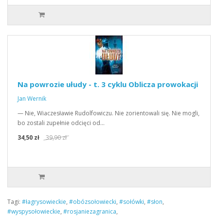
Na powrozie ułudy - t. 3 cyklu Oblicza prowokacji
Jan Wernik
— Nie, Wiaczesławie Rudolfowiczu. Nie zorientowali się. Nie mogli,
bo zostali zupełnie odcięci od…
34,50 zł
39,90 zł
Tagi:
#łagrysowieckie
,
#obózsołowiecki
,
#sołówki
,
#słon
,
#wyspysołowieckie
,
#rosjaniezagranica
,