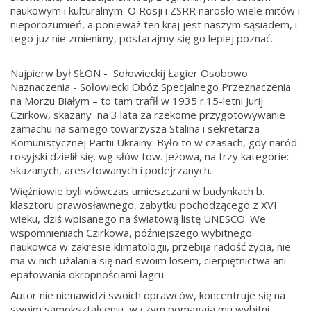
naukowym i kulturalnym. O Rosji i ZSRR narosło wiele mitów i
nieporozumień, a ponieważ ten kraj jest naszym sąsiadem, i
tego już nie zmienimy, postarajmy się go lepiej poznać.
Najpierw był SŁON - Sołowieckij Łagier Osobowo
Naznaczenia - Sołowiecki Obóz Specjalnego Przeznaczenia
na Morzu Białym – to tam trafił w 1935 r.15-letni Jurij
Czirkow, skazany na 3 lata za rzekome przygotowywanie
zamachu na samego towarzysza Stalina i sekretarza
Komunistycznej Partii Ukrainy. Było to w czasach, gdy naród
rosyjski dzielił się, wg słów tow. Jeżowa, na trzy kategorie:
skazanych, aresztowanych i podejrzanych.
Więźniowie byli wówczas umieszczani w budynkach b.
klasztoru prawosławnego, zabytku pochodzącego z XVI
wieku, dziś wpisanego na światową listę UNESCO. We
wspomnieniach Czirkowa, późniejszego wybitnego
naukowca w zakresie klimatologii, przebija radość życia, nie
ma w nich użalania się nad swoim losem, cierpiętnictwa ani
epatowania okropnościami łagru.
Autor nie nienawidzi swoich oprawców, koncentruje się na
swoim samokształceniu, w czym pomagają mu wybitni