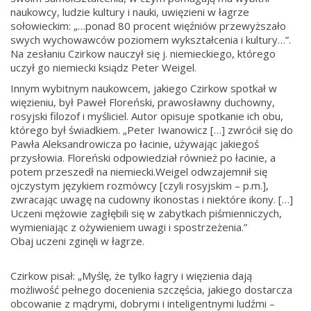
naukowcy, ludzie kultury i nauki, uwięzieni w łagrze
sołowieckim: „…ponad 80 procent więźniów przewyższało
swych wychowawców poziomem wykształcenia i kultury…”.
Na zesłaniu Czirkow nauczył się j. niemieckiego, którego
uczył go niemiecki ksiądz Peter Weigel.
Innym wybitnym naukowcem, jakiego Czirkow spotkał w
więzieniu, był Paweł Floreński, prawosławny duchowny,
rosyjski filozof i myśliciel. Autor opisuje spotkanie ich obu,
którego był świadkiem. „Peter Iwanowicz […] zwrócił się do
Pawła Aleksandrowicza po łacinie, używając jakiegoś
przysłowia. Floreński odpowiedział również po łacinie, a
potem przeszedł na niemiecki.Weigel odwzajemnił się
ojczystym językiem rozmówcy [czyli rosyjskim – p.m.],
zwracając uwagę na cudowny ikonostas i niektóre ikony. […]
Uczeni mężowie zagłębili się w zabytkach piśmienniczych,
wymieniając z ożywieniem uwagi i spostrzeżenia.”
Obaj uczeni zginęli w łagrze.
Czirkow pisał: „Myślę, że tylko łagry i więzienia dają
możliwość pełnego docenienia szczęścia, jakiego dostarcza
obcowanie z mądrymi, dobrymi i inteligentnymi ludźmi –