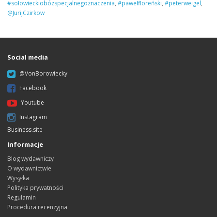
#sołowieckiobózspecjalnegoznaczenia
,
#pawełfloreński
,
#peterweigel
,
@JurijCzirkow
Social media
@VonBorowiecky
Facebook
Youtube
Instagram
Business.site
Informacje
Blog wydawniczy
O wydawnictwie
Wysyłka
Polityka prywatności
Regulamin
Procedura recenzyjna