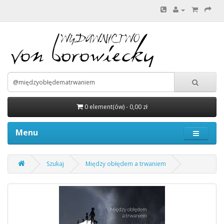
0 element(ów) - 0,00 zł
Menu
Szukaj
Między obłędem a trwaniem