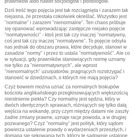
prawników albo nawet socjologów i politologów.
Dziś treść tego pojęcia jest tak rozciągnięta i zarazem tak
niejasna, że przestała cokolwiek określać. Wszystko jest
"normalne" i zarazem "nienormalne". Ten chaos próbuje
się opanować wprowadzając zastępcze niejako pojęcie
"normatywności" - ktoś jest tak czy inaczej "normatywny,
coś jest tak czy inaczej "normatywne". To pojęcie odsyła
nas jednak do obszaru prawa, które decyduje, stanowi w
zasadzie "normy" i przez to ustala "normatywność". Ale co
w sytuacji, gdy prawników stanowiących normę uznamy
nie tylko za "nienormatywnych", ale wprost
"nienormalnych" uzurpatorów, pragnących rozstrzygać i
stanowić w dziedzinach, o których nie mają pojęcia?
Czyż bowiem można uznać za normalnych biskupów
kościoła anglikańskiego przegłosowujących większością
nieistnienie piekła? Czy normalny jest sędzia, który w
dwóch identycznych sprawach, różniących się tylko datą
wejścia na wokandę, przy czym między datami nie zaszły
żadne zmiany prawne, uznaje racje powoda, a w drugiej
pozwanego? Czyż "normalny" jest polityk, który sądom
powierza ustalenie prawdy o wydarzeniach przeszłych, i
domaga się sekowania tych, którzy te sądownie ustalone