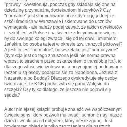
"prawdy" kwestionują, podczas gdy składają się one na
dziedzinę przynależną dociekaniom historyków? Czy
"normalne" jest sformułowane przez dyrekcję jednej ze
szkół średnich w Warszawie i skierowane do uczniów
wymaganie - ale należy podejrzewać, że takich dyrektorów
i i szkół jest w Polsce i na świecie zdecydowanie więcej -
by do swojego kolegi zwracali się od tej chwili imieniem
żeńskim, bo osoba ta jest w okresie tzw. tranzycji płciowej?
A jeśli to jest "normalne", bo wszelako jest "normatywne"
(dyrekcja jest do tego zmuszona jeśli nie normą prawną
wprost, to strachem przed oskarżeniem o transfobię itp.), to
dlaczego właściwie izolowane, a przynajmniej poddawane
leczeniu są osoby podające się za Napoleona, Jezusa z
Nazaretu albo Buddę? Dlaczego dyskredytuje się osoby
twierdzące, że KGB podłączyło się panu Wałęsie do
szczęki? Czy tylko dlatego, że jeszcze nie pojawił się
sędzia?
Autor niniejszej książki próbuje znaleźć we współczesnym
świecie sens, który pozwoli mu trwać i uchronić nas, nasze
dzieci i wnuki przed obłędem, który niesie zgubę. Jest
bowiem ten obłęd nie tylko zagrożeniem dla naszych