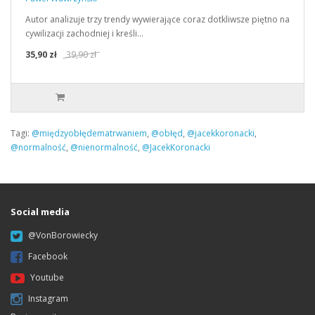
Autor analizuje trzy trendy wywierające coraz dotkliwsze piętno na
cywilizacji zachodniej i kreśli…
35,90 zł
39,90 zł
Tagi:
@międzyobłędematrwaniem
,
@obłęd
,
@jacekkoronacki
,
@normalność
,
@nienormalność
,
@JacekKoronacki
Social media
@VonBorowiecky
Facebook
Youtube
Instagram