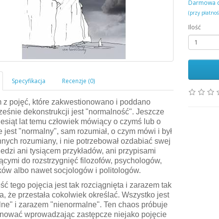
Darmowa 
(przy płatno
Ilość
 z pojęć, które zakwestionowano i poddano
eśnie dekonstrukcji jest "normalność". Jeszcze
iesiąt lat temu człowiek mówiący o czymś lub o
e jest "normalny", sam rozumiał, o czym mówi i był
nnych rozumiany, i nie potrzebował ozdabiać swej
dzi ani tysiącem przykładów, ani przypisami
ącymi do rozstrzygnięć filozofów, psychologów,
ów albo nawet socjologów i politologów.
eść tego pojęcia jest tak rozciągnięta i zarazem tak
a, że przestała cokolwiek określać. Wszystko jest
ne" i zarazem "nienormalne". Ten chaos próbuje
anować wprowadzając zastępcze niejako pojęcie