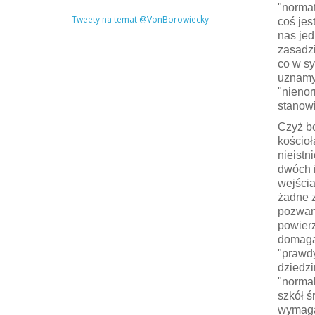
"normat
Tweety na temat @VonBorowiecky
coś jes
nas jed
zasadzi
co w sy
uznamy 
"nienor
stanowi
Czyż b
kościoł
nieistn
dwóch i
wejścia
żadne z
pozwane
powierz
domaga 
"prawdy
dziedz
"normal
szkół ś
wymagan