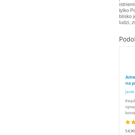
istnien
tylko Po
blisko 
ludzi, z
Podob
Ame
na p
Jacek
Książ
opisu
konse
54,90 