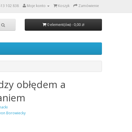
513 102 838
Moje konto
Koszyk
Zamówienie
0 element(ów) - 0,00 zł
dzy obłędem a
aniem
nacki
von Borowiecky