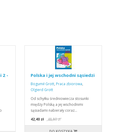
i 2 -
Polska i jej wschodni sąsiedzi
Bogumił Grott
,
Praca zbiorowa
,
Olgierd Grott
Od schyłku średniowiecza stosunki
ą
między Polską a jej wschodnimi
o
sąsiadami nabierały coraz…
42,40 zł
48,80 zł
DO KOSZYKA