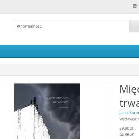
Mię
trw
Jacek Koro
Wydawca:
39,90 zł
65,80 zł