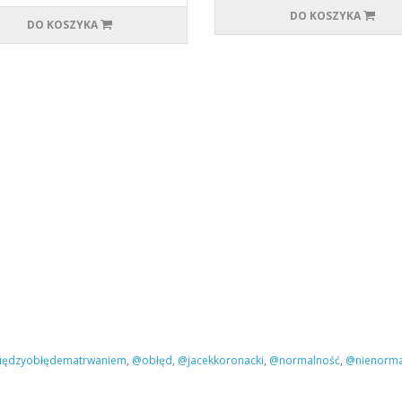
DO KOSZYKA
DO KOSZYKA
ędzyobłędematrwaniem
,
@obłęd
,
@jacekkoronacki
,
@normalność
,
@nienorma