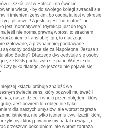
rów i i szkół jest w Polsce i na świecie
wanie więcej - by do swojego kolegi zwracali się
chwili imieniem żeńskim, bo osoba ta jest w okresie
nzycji płciowej? A jeśli to jest "normalne", bo
o jest "normatywne" (dyrekcja jest do tego
a jeśli nie normą prawną wprost, to strachem
skarżeniem o transfobię itp.), to dlaczego
wie izolowane, a przynajmniej poddawane
u są osoby podające się za Napoleona, Jezusa z
tu albo Buddę? Dlaczego dyskredytuje się osoby
ące, że KGB podłączyło się panu Wałęsie do
? Czy tylko dlatego, że jeszcze nie pojawił się
?
iniejszej książki próbuje znaleźć we
esnym świecie sens, który pozwoli mu trwać i
ć nas, nasze dzieci i wnuki przed obłędem, który
zgubę. Jest bowiem ten obłęd nie tylko
niem dla naszych umysłów, ale wprost zagraża
emu istnieniu, nie tylko istnieniu cywilizacji, którą
iczyliśmy i którą powinniśmy nadal rozwijać, i
ać przeszłym pokoleniom, ale wprost zagraża