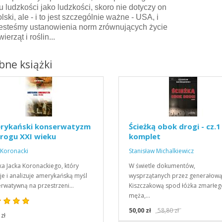
iu ludzkości jako ludzkości, skoro nie dotyczy on
lski, ale - i to jest szczególnie ważne - USA, i
jesteśmy ustanowienia norm zrównujących życie
wierząt i roślin...
ne książki
rykański konserwatyzm
Ścieżką obok drogi - cz.1 
rogu XXI wieku
komplet
 Koronacki
Stanisław Michalkiewicz
ka Jacka Koronackiego, który
W świetle dokumentów,
je i analizuje amerykańską myśl
wysprzątanych przez generałow
rwatywną na przestrzeni…
Kiszczakową spod łóżka zmarłeg
męża,…
50,00 zł
58,80 zł
zł