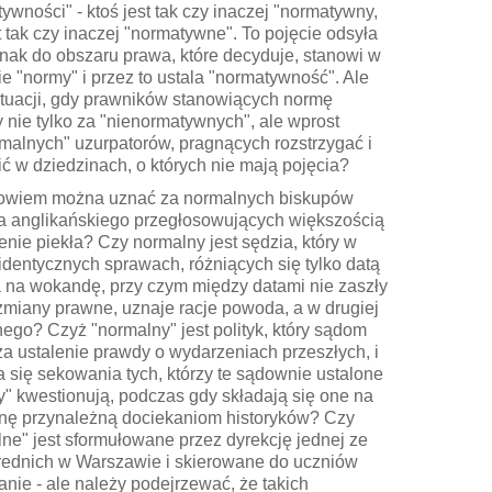
ywności" - ktoś jest tak czy inaczej "normatywny,
t tak czy inaczej "normatywne". To pojęcie odsyła
nak do obszaru prawa, które decyduje, stanowi w
e "normy" i przez to ustala "normatywność". Ale
tuacji, gdy prawników stanowiących normę
nie tylko za "nienormatywnych", ale wprost
malnych" uzurpatorów, pragnących rozstrzygać i
ć w dziedzinach, o których nie mają pojęcia?
owiem można uznać za normalnych biskupów
a anglikańskiego przegłosowujących większością
ienie piekła? Czy normalny jest sędzia, który w
dentycznych sprawach, różniących się tylko datą
 na wokandę, przy czym między datami nie zaszły
miany prawne, uznaje racje powoda, a w drugiej
go? Czyż "normalny" jest polityk, który sądom
a ustalenie prawdy o wydarzeniach przeszłych, i
się sekowania tych, którzy te sądownie ustalone
" kwestionują, podczas gdy składają się one na
inę przynależną dociekaniom historyków? Czy
ne" jest sformułowane przez dyrekcję jednej ze
rednich w Warszawie i skierowane do uczniów
ie - ale należy podejrzewać, że takich