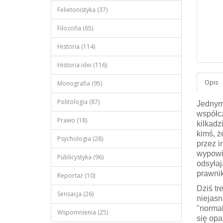
Felietonistyka (37)
Filozofia (65)
Historia (114)
Historia idei (116)
Monografia (95)
Politologia (87)
Jednym
współcz
Prawo (18)
kilkadz
kimś, ż
Psychologia (28)
przez i
wypowie
Publicystyka (96)
odsyłaj
prawnik
Reportaż (10)
Dziś tr
Sensacja (26)
niejasn
"normal
Wspomnienia (25)
się op