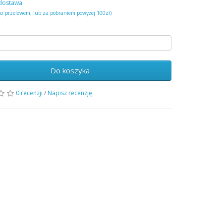
dostawa
ści przelewem, lub za pobraniem powyżej 100zł)
Do koszyka
0 recenzji
/
Napisz recenzję