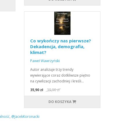
Co wykończy nas pierwsze?
Dekadencja, demografia,
klimat?
Paweł Wawrzyński
Autor analizuje trzy trendy
wywierające coraz dotkliwsze piętno
na cywilizacji zachodniej i kreśli…
35,90 zł
39,90 zł
DO KOSZYKA
lność
,
@JacekKoronacki