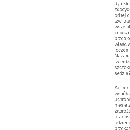
dyrekto
zdecydo
od tej 
tzw. tra
wszelak
zmuszon
przed o
właści
leczeni
Nazare
twierdz
szczęki
sędzia
Autor n
współcz
uchroni
niesie 
zagroże
już nasz
odziedz
przekaz