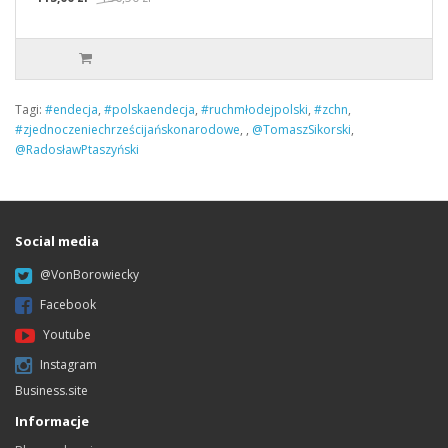
Tagi:
#endecja
,
#polskaendecja
,
#ruchmłodejpolski
,
#zchn
,
#zjednoczeniechrześcijańskonarodowe
,
,
@TomaszSikorski
,
@RadosławPtaszyński
Social media
@VonBorowiecky
Facebook
Youtube
Instagram
Business.site
Informacje