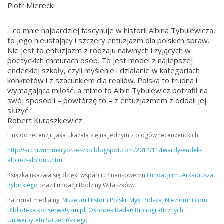
Piotr Mierecki
…co mnie najbardziej fascynuje w historii Albina Tybulewicza,
to jego nieustający i szczery entuzjazm dla polskich spraw.
Nie jest to entuzjazm z rodzaju naiwnych i żyjących w
poetyckich chmurach osób. To jest model z najlepszej
endeckiej szkoły, czyli myślenie i działanie w kategoriach
konkretów i z szacunkiem dla realiów. Polska to trudna i
wymagająca miłość, a mimo to Albin Tybulewicz potrafił na
swój sposób i – powtórzę to – z entuzjazmem z oddali jej
służyć.
Robert Kuraszkiewicz
Link do recenzji, jaka ukazała się na jednym z blogów recenzenckich.
http://archiwummeryorzeszko.blogspot.com/2014/11/twardy-endek-
albin-z-albionu.html
Książka ukazała się dzięki wsparciu finansowemu
Fundacji im. Arkadiusza
Rybickiego
oraz Fundacji Rodziny Witaszków.
Patronat medialny:
Muzeum Historii Polski
,
Myśl Polska
,
Niezlomni.com
,
Biblioteka konserwatyzm.pl
,
Ośrodek Badań Bibliograficznych
Uniwersytetu Szczecińskiego