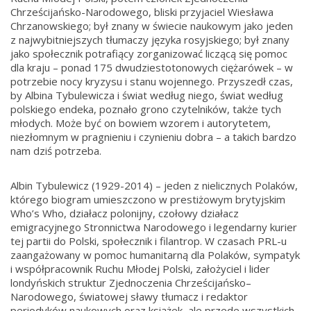
Chrześcijańsko-Narodowego, bliski przyjaciel Wiesława
Chrzanowskiego; był znany w świecie naukowym jako jeden
z najwybitniejszych tłumaczy języka rosyjskiego; był znany
jako społecznik potrafiący zorganizować liczącą się pomoc
dla kraju – ponad 175 dwudziestotonowych ciężarówek – w
potrzebie nocy kryzysu i stanu wojennego. Przyszedł czas,
by Albina Tybulewicza i świat według niego, świat według
polskiego endeka, poznało grono czytelników, także tych
młodych. Może być on bowiem wzorem i autorytetem,
niezłomnym w pragnieniu i czynieniu dobra – a takich bardzo
nam dziś potrzeba.
Albin Tybulewicz (1929-2014) – jeden z nielicznych Polaków,
którego biogram umieszczono w prestiżowym brytyjskim
Who’s Who, działacz polonijny, czołowy działacz
emigracyjnego Stronnictwa Narodowego i legendarny kurier
tej partii do Polski, społecznik i filantrop. W czasach PRL-u
zaangażowany w pomoc humanitarną dla Polaków, sympatyk
i współpracownik Ruchu Młodej Polski, założyciel i lider
londyńskich struktur Zjednoczenia Chrześcijańsko–
Narodowego, światowej sławy tłumacz i redaktor
periodyków naukowych oraz książek, ale przede wszystkich