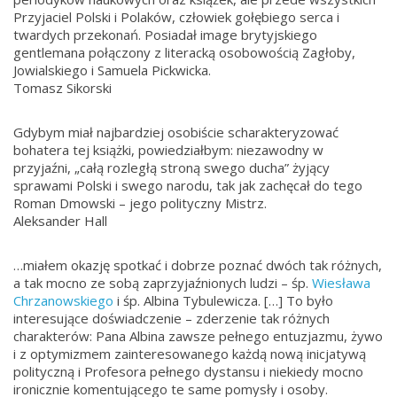
Przyjaciel Polski i Polaków, człowiek gołębiego serca i
twardych przekonań. Posiadał image brytyjskiego
gentlemana połączony z literacką osobowością Zagłoby,
Jowialskiego i Samuela Pickwicka.
Tomasz Sikorski
Gdybym miał najbardziej osobiście scharakteryzować
bohatera tej książki, powiedziałbym: niezawodny w
przyjaźni, „całą rozległą stroną swego ducha” żyjący
sprawami Polski i swego narodu, tak jak zachęcał do tego
Roman Dmowski – jego polityczny Mistrz.
Aleksander Hall
…miałem okazję spotkać i dobrze poznać dwóch tak różnych,
a tak mocno ze sobą zaprzyjaźnionych ludzi – śp.
Wiesława
Chrzanowskiego
i śp. Albina Tybulewicza. […] To było
interesujące doświadczenie – zderzenie tak różnych
charakterów: Pana Albina zawsze pełnego entuzjazmu, żywo
i z optymizmem zainteresowanego każdą nową inicjatywą
polityczną i Profesora pełnego dystansu i niekiedy mocno
ironicznie komentującego te same pomysły i osoby.