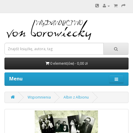
0 element(ów) - 0,00 zł
Menu
Wspomnienia
Albin z Albionu