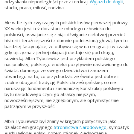
odzyskania niepodległości przez ten kraj.
Wyjazd do Anglii
,
studia, praca, miłość, rodzina…
Ale w tle tych zwyczajnych polskich losów pierwszej połowy
XX wieku jest też dorastanie młodego człowieka do
polskości, oswajanie się z nią i dźwiganie niełatwej przecież
historii i teraźniejszości z dumnie podniesioną głową, tym to
bardziej fascynujące, że odbywa się w na emigracji i w czasie
gdy ojczyzna z jednej okupacji dostaje się pod drugą,
sowiecką. Albin Tybulewicz jest przykładem polskiego
nacjonalisty, polskiego endeka pozytywnie nastawionego do
świata, dumnego ze swego dziedzictwa i zarazem
otwartego na to, co przychodząc ze świata jest dobre i
zdolne ubogacić tradycję Polski chrześcijańskiej, co nie
naruszając fundamentu i zasadniczej konstrukcji polskiego
bytu narodowego czyni go atrakcyjniejszym,
nowocześniejszym, nie zgnębionym, ale optymistycznie
patrzącym w przyszłość.
Albin Tybulewicz był znany w kręgach politycznych jako
działacz emigracyjnego
Stronnictwa Narodowego
, sympatyk
Ruchu Młodej Polski, potem członek Zjednoczenia